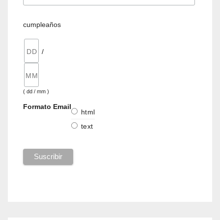
cumpleaños
/
( dd / mm )
Formato Email
html
text