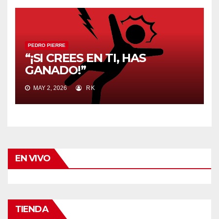
PEDRO PIERRE
“¡SI CREES EN TI, HAS
GANADO!”
MAY 2, 2026
RK
EN VIVO
TIENDA