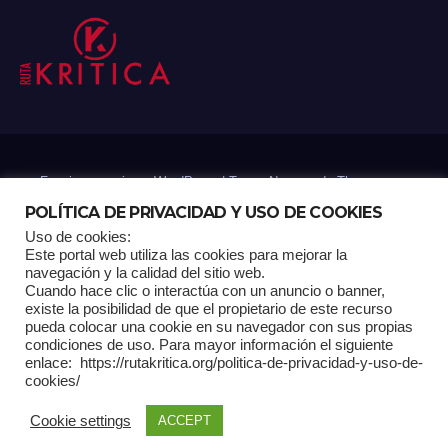
Funciona gracias a WordPress
|
Tema: Newsup de
Themeansar
POLÍTICA DE PRIVACIDAD Y USO DE COOKIES
Uso de cookies:
Mantenido por: Proyelink
Este portal web utiliza las cookies para mejorar la
navegación y la calidad del sitio web.
Cuando hace clic o interactúa con un anuncio o banner,
Home
Análisis
Carrito RK
Contactos
Documental
Gracias !
existe la posibilidad de que el propietario de este recurso
pueda colocar una cookie en su navegador con sus propias
condiciones de uso. Para mayor información el siguiente
Multimedia
Página de ejemplo
Pagina Principal
Pago
enlace: https://rutakritica.org/politica-de-privacidad-y-uso-de-
cookies/
POLÍTICA DE PRIVACIDAD Y USO DE COOKIES
Cookie settings
ACCEPT
Política Editorial
Tienda RK