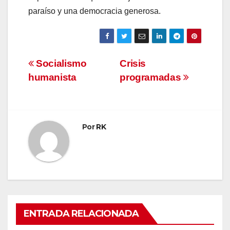
paraíso y una democracia generosa.
Navegación
Socialismo
Crisis
humanista
programadas
de
entradas
Por
RK
ENTRADA RELACIONADA