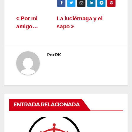
Navegación
Por mi
La luciérnaga y el
amigo…
sapo
de
entradas
Por
RK
ENTRADA RELACIONADA