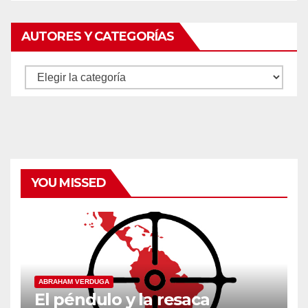
AUTORES Y CATEGORÍAS
Autores
y
categorías
YOU MISSED
ABRAHAM VERDUGA
El péndulo y la resaca