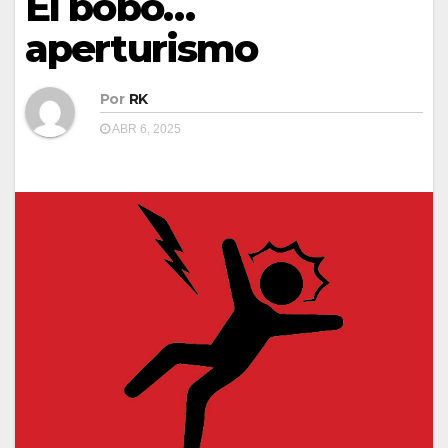
El bobo…
aperturismo
Por
RK
ABR 6, 2025