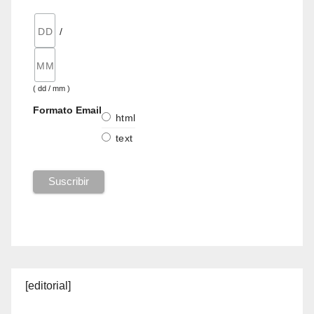
/
( dd / mm )
Formato Email
html
text
[editorial]