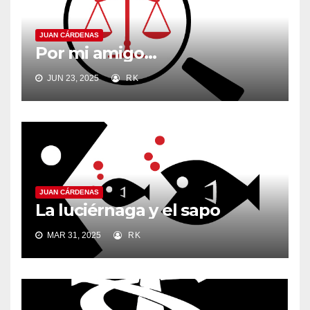
JUAN CÁRDENAS
Por mi amigo…
JUN 23, 2025
RK
JUAN CÁRDENAS
La luciérnaga y el sapo
MAR 31, 2025
RK