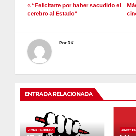
Navegación
“Felicitarte por haber sacudido el
Má
cerebro al Estado”
cin
de
entradas
Por
RK
ENTRADA RELACIONADA
JIMMY HERRERA
JIMMY H