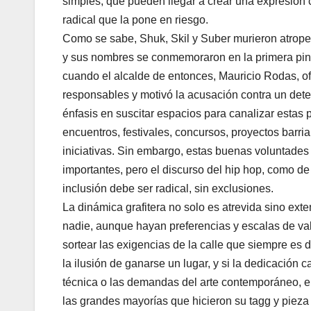
simples, que pueden llegar a crear una expresión c
radical que la pone en riesgo.
Como se sabe, Shuk, Skil y Suber murieron atropel
y sus nombres se conmemoraron en la primera pint
cuando el alcalde de entonces, Mauricio Rodas, o
responsables y motivó la acusación contra un deten
énfasis en suscitar espacios para canalizar estas
encuentros, festivales, concursos, proyectos barria
iniciativas. Sin embargo, estas buenas voluntades 
importantes, pero el discurso del hip hop, como de
inclusión debe ser radical, sin exclusiones.
La dinámica grafitera no solo es atrevida sino ext
nadie, aunque hayan preferencias y escalas de val
sortear las exigencias de la calle que siempre es
la ilusión de ganarse un lugar, y si la dedicación 
técnica o las demandas del arte contemporáneo, e
las grandes mayorías que hicieron su tagg y pieza