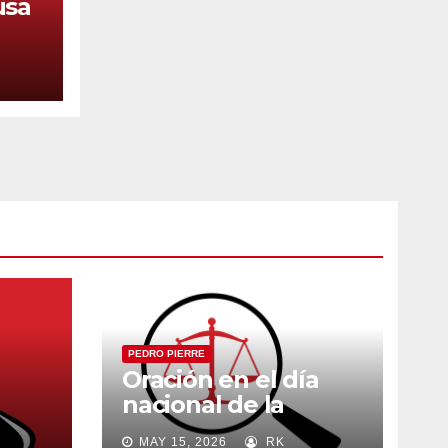
usa
PEDRO PIERRE
Oración en el día
nacional de la
madre
MAY 15, 2026
RK