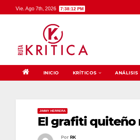
Saltar
Vie. Ago 7th, 2026
7:38:12 PM
al
contenido
INICIO
KRÍTICOS
ANÁLISIS
JIMMY HERRERA
El grafiti quiteño
Por
RK