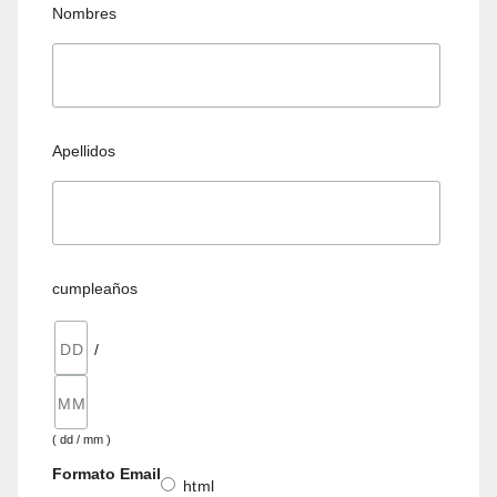
Nombres
Apellidos
cumpleaños
/
( dd / mm )
Formato Email
html