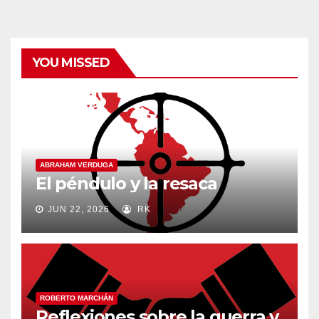
YOU MISSED
ABRAHAM VERDUGA
El péndulo y la resaca
JUN 22, 2026
RK
ROBERTO MARCHÁN
Reflexiones sobre la guerra y