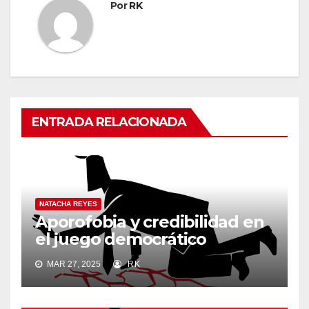
Por
RK
ENTRADA RELACIONADA
NATACHA REYES
Aporofobia y credibilidad en
el juego democrático
MAR 27, 2025
RK