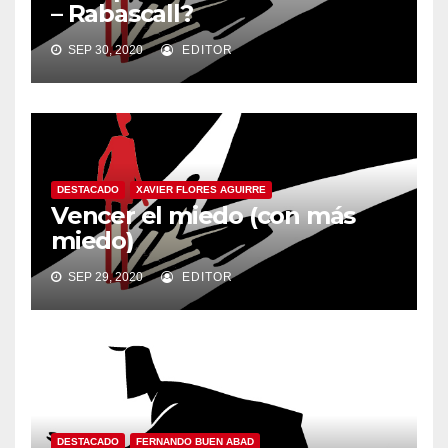
– Rabascall?
SEP 30, 2020
EDITOR
DESTACADO
XAVIER FLORES AGUIRRE
Vencer el miedo (con más
miedo)
SEP 29, 2020
EDITOR
DESTACADO
FERNANDO BUEN ABAD