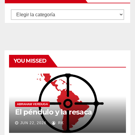
Autores
y
categorías
YOU MISSED
ABRAHAM VERDUGA
El péndulo y la resaca
JUN 22, 2026
RK