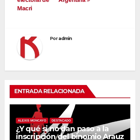
entradas
Macri
Por
admin
ENTRADA RELACIONADA
ALEXIS MONCAYO
DESTACADO
¿Y qué si no dan paso a la
inscripción del binomio Arauz