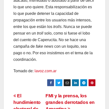
atacado, intimidado o abusado a partir de decir
lo que uno quiere. Esta responsabilización es
lo que puede detener la capacidad de
propagación entre los usuarios más intensos,
entre los que están los
trolls
. Nunca se puede
pensar en un
troll
solo, como si fuese el lobo
del cuento de Caperucita. No se hace una
campaña de
fake news
con un loquito, sea
pago o no. Por eso insistimos en el tema de la
coordinación.
Tomado de:
lavoz.com.ar
Navegación
El
FMI y la prensa, los
hundimiento
grandes derrotados en
de
electoral de
Argentina