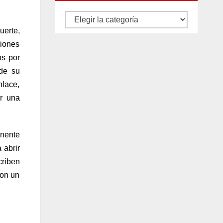
Autores
uerte,
y
siones
categorías
os por
 de su
nlace,
r una
anente
 abrir
criben
con un