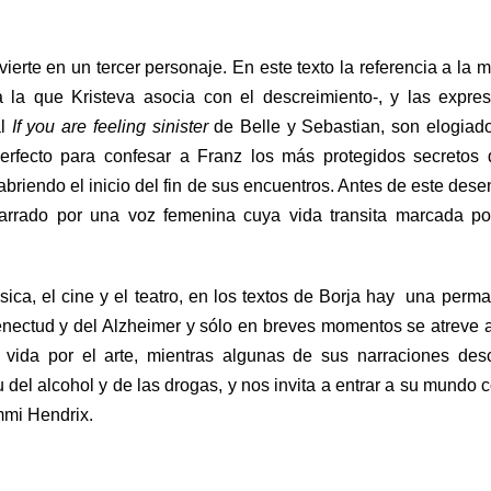
ierte en un tercer personaje. En este texto la referencia a la m
a la que Kristeva asocia con el descreimiento-, y las expre
al
If you are feeling sinister
de Belle y Sebastian, son elogiad
 perfecto para confesar a Franz los más protegidos secretos
iendo el inicio del fin de sus encuentros. Antes de este dese
arrado por una voz femenina cuya vida transita marcada po
sica, el cine y el teatro, en los textos de Borja hay una perm
enectud y del Alzheimer y sólo en breves momentos se atreve a
la vida por el arte, mientras algunas de sus narraciones des
u del alcohol y de las drogas, y nos invita a entrar a su mundo 
mmi Hendrix.