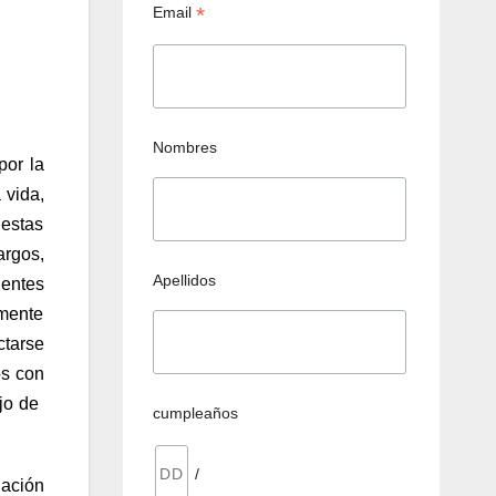
*
Email
Nombres
por la
 vida,
 estas
argos,
Apellidos
nentes
amente
ctarse
os con
ujo de
cumpleaños
/
iación