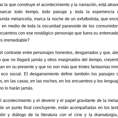
as la que construye el acontecimiento y la narración, está atra
arcar todo tiempo, todo paisaje y toda la experiencia 
unda melancolía, marca la noche de un exfutbolista, que enc
y en medio de toda la oscuridad paranoide de los consumido
uentros con ese nostálgico personaje que fuera su entrenado
es irremediable?
 el contraste entre personajes honestos, desgarrados y que, al
 que no llegará jamás y otros marginados del tiempo, creyen
nan en su presente y que no son más que tristes fantasmas in
i eco social. El desgarramiento define también los paisajes
es, en las casas, en las noches, en los encuentros y los lengua
no lo harán jamás.
el acontecimiento y el devenir y el papel gravitante de la mela
s de un punto final concluyente, están acompañadas en los tex
ión y diálogo de la literatura con el cine y la dramaturgia