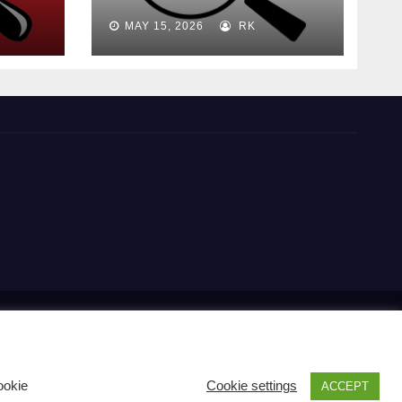
madre
MAY 15, 2026
RK
s
Carrito RK
Contactos
Documental
Gracias !
Multimedia
cipal
Pago
POLÍTICA DE PRIVACIDAD Y USO DE COOKIES
ookie
Cookie settings
ACCEPT