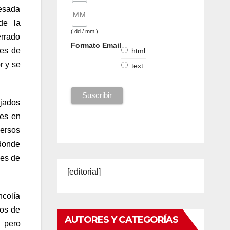
vesada
de la
( dd / mm )
errado
Formato Email
res de
html
r y se
text
ejados
tes en
mersos
 donde
jes de
[editorial]
ncolía
tos de
AUTORES Y CATEGORÍAS
, pero