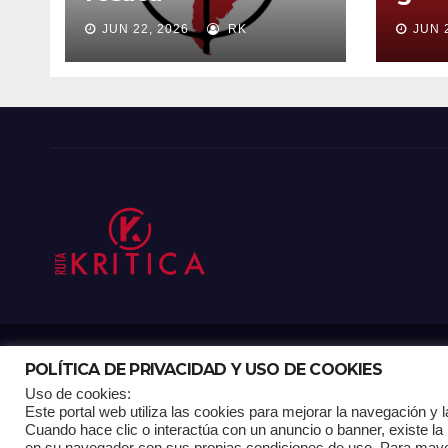
ord
JUN 22, 2026
RK
JUN 
POLÍTICA DE PRIVACIDAD Y USO DE COOKIES
Funciona gracias a WordPress
|
Tema: Newsup de
Themeansar
Uso de cookies:
Este portal web utiliza las cookies para mejorar la navegación y la
Cuando hace clic o interactúa con un anuncio o banner, existe la 
Mantenido por: Proyelink