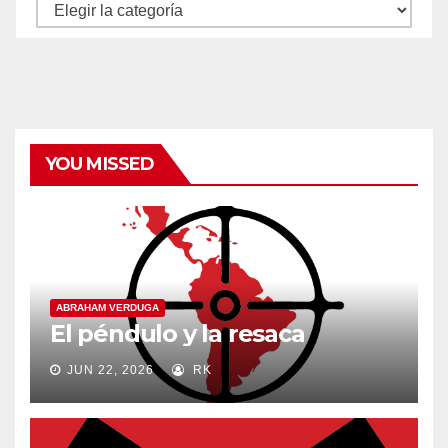
Autores
y
categorías
YOU MISSED
ABRAHAM VERDUGA
El péndulo y la resaca
JUN 22, 2026
RK