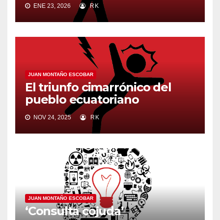
ENE 23, 2026
RK
JUAN MONTAÑO ESCOBAR
El triunfo cimarrónico del
pueblo ecuatoriano
NOV 24, 2025
RK
JUAN MONTAÑO ESCOBAR
‘Consulta cojuda’