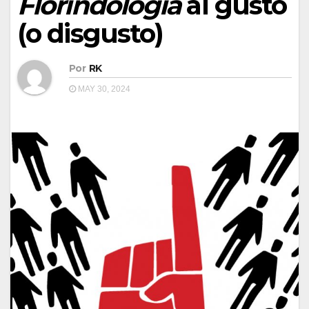
Florindología
al gusto
(o disgusto)
Por
RK
MAY 30, 2024