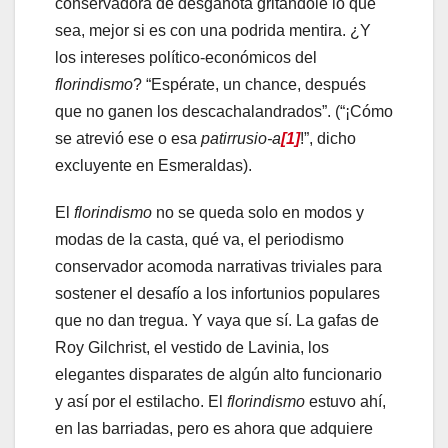
conservadora de desgañota gritándole lo que
sea, mejor si es con una podrida mentira. ¿Y
los intereses político-económicos del
florindismo
? “Espérate, un chance, después
que no ganen los descachalandrados”. (“¡Cómo
se atrevió ese o esa
patirrusio-a
[1]
!”, dicho
excluyente en Esmeraldas).
El
florindismo
no se queda solo en modos y
modas de la casta, qué va, el periodismo
conservador acomoda narrativas triviales para
sostener el desafío a los infortunios populares
que no dan tregua. Y vaya que sí. La gafas de
Roy Gilchrist, el vestido de Lavinia, los
elegantes disparates de algún alto funcionario
y así por el estilacho. El
florindismo
estuvo ahí,
en las barriadas, pero es ahora que adquiere