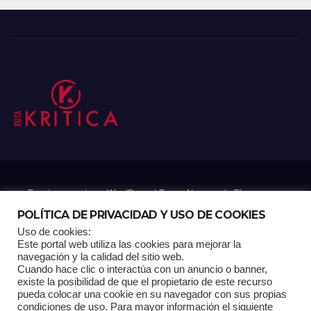
Funciona gracias a WordPress
|
Tema: Newsup de
Themeansar
POLÍTICA DE PRIVACIDAD Y USO DE COOKIES
Uso de cookies:
Mantenido por: Proyelink
Este portal web utiliza las cookies para mejorar la
navegación y la calidad del sitio web.
Cuando hace clic o interactúa con un anuncio o banner,
Home
Análisis
Carrito RK
Contactos
Documental
Gracias !
existe la posibilidad de que el propietario de este recurso
pueda colocar una cookie en su navegador con sus propias
condiciones de uso. Para mayor información el siguiente
Multimedia
Página de ejemplo
Pagina Principal
Pago