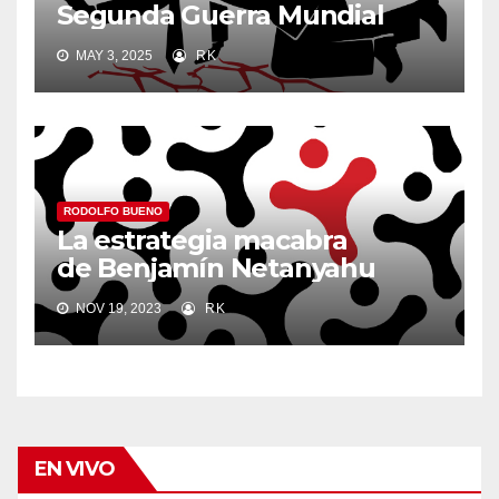
Segunda Guerra Mundial
MAY 3, 2025
RK
RODOLFO BUENO
La estrategia macabra
de
Benjamín Netanyahu
NOV 19, 2023
RK
EN VIVO