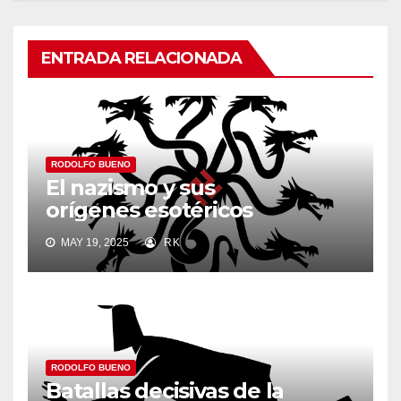
ENTRADA RELACIONADA
RODOLFO BUENO
El nazismo y sus
orígenes esotéricos
MAY 19, 2025
RK
RODOLFO BUENO
Batallas decisivas de la