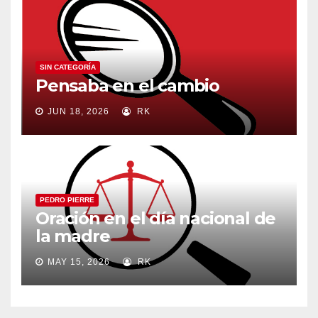
SIN CATEGORÍA
Pensaba en el cambio
JUN 18, 2026
RK
PEDRO PIERRE
Oración en el día nacional de
la madre
MAY 15, 2026
RK