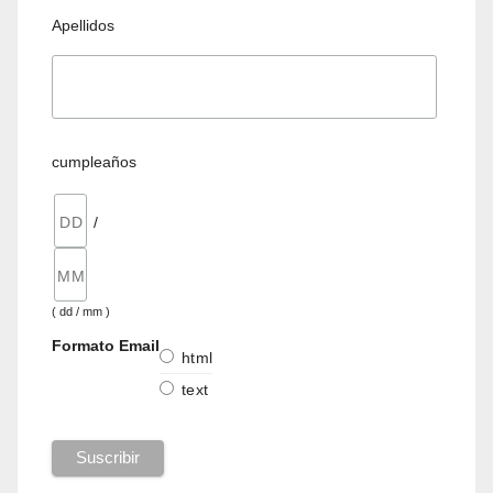
Apellidos
cumpleaños
/
( dd / mm )
Formato Email
html
text