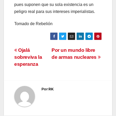
pues suponen que su sola existencia es un
peligro real para sus intereses imperialistas.
Tomado de Rebelión
Navegación
Ojalá
Por un mundo libre
sobreviva la
de armas nucleares
de
esperanza
entradas
Por
RK