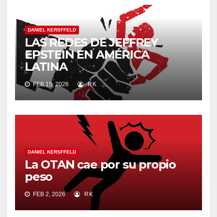
DANIEL KERSFFELD
LAS REDES DE JEFFREY
EPSTEIN EN AMÉRICA
LATINA
FEB 15, 2026
RK
DANIEL KERSFFELD
La OTAN cae por su propio
peso
FEB 2, 2026
RK