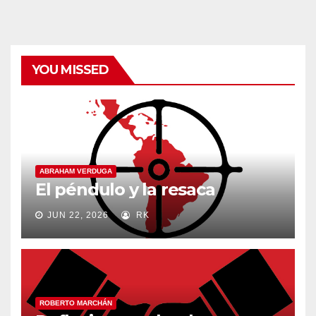
categorías
YOU MISSED
ABRAHAM VERDUGA
El péndulo y la resaca
JUN 22, 2026
RK
ROBERTO MARCHÁN