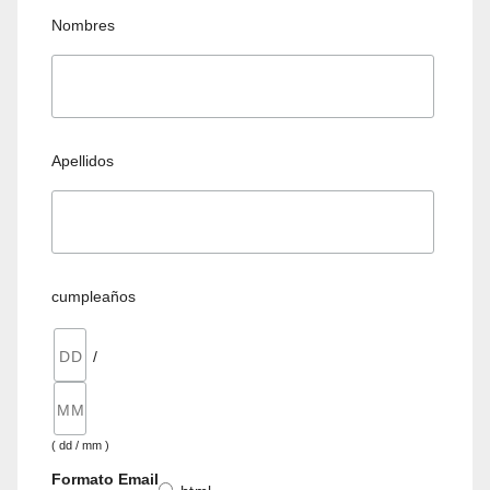
Nombres
Apellidos
cumpleaños
/
( dd / mm )
Formato Email