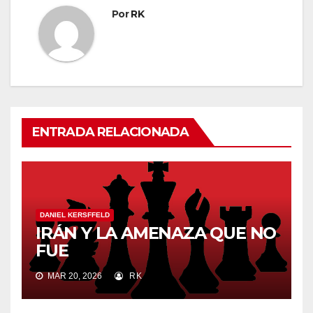
Por
RK
ENTRADA RELACIONADA
DANIEL KERSFFELD
IRÁN Y LA AMENAZA QUE NO
FUE
MAR 20, 2026
RK