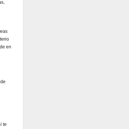
as,
reas
terio
rde en
 de
i te