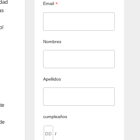
idad
*
Email
as
o!
Nombres
Apellidos
te
cumpleaños
 de
/