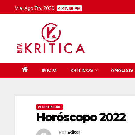
Saltar
Vie. Ago 7th, 2026
4:47:39 PM
al
contenido
INICIO
KRÍTICOS
ANÁLISIS
PEDRO PIERRE
Horóscopo 2022
Por
Editor