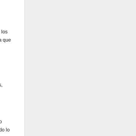
 los
a que
s,
o
do lo