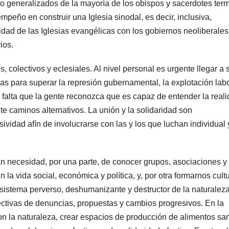
smo generalizados de la mayoría de los obispos y sacerdotes ter
eño en construir una Iglesia sinodal, es decir, inclusiva,
cidad de las Iglesias evangélicas con los gobiernos neoliberales
ios.
, colectivos y eclesiales. Al nivel personal es urgente llegar a 
vas para superar la represión gubernamental, la explotación labo
 falta que la gente reconozca que es capaz de entender la real
te caminos alternativos. La unión y la solidaridad son
sividad afín de involucrarse con las y los que luchan individual 
ran necesidad, por una parte, de conocer grupos, asociaciones y
 la vida social, económica y política, y, por otra formarnos cultu
 sistema perverso, deshumanizante y destructor de la naturalez
ctivas de denuncias, propuestas y cambios progresivos. En la
n la naturaleza, crear espacios de producción de alimentos sa