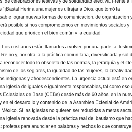
, de celebraciones festivas y de solidaridad efectiva. Frente a 
“¡Basta! Herir a una mujer es ultrajar a Dios, que tomó la
able lograr nuevas formas de comunicación, de organización 
erá posible si nos comprometemos en movimientos sociales y
ociedad que prioricen el bien común y la equidad.
Los cristianos están llamados a volver, por una parte, al testim
eino y, por otra, a la práctica comunitaria, diversificada y soli
ta reconocer todo lo obsoleto de las normas, la jerarquía y el cle
nismo de los seglares, la igualdad de las mujeres, la creativida
uras indígenas y afrodescendientes. La urgencia actual está en e
na Iglesia de iguales e igualmente responsables, tal como eso 
es Eclesiales de Base (CEBs) desde más de 60 años, en la nue
y en el desarrollo y contenido de la Asamblea Eclesial de Amér
 México. Si las Iglesias no quieren ser reducidas a meras secta
una Iglesia renovada desde la práctica real del bautismo que ha
s: profetas para anunciar en palabras y hechos lo que construye