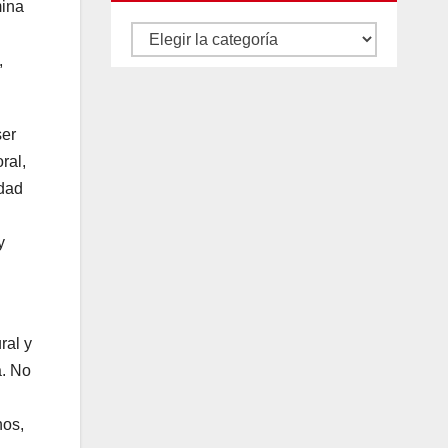
mina
Autores
,
y
categorías
ser
ral,
idad
y
ral y
a. No
nos,