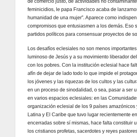
de comercio justo, de actividades no contaminantes
feminicidios, le papa Francisco acaba de lanzarnos 
humanidad de una mujer”. Aparece como indispens
compromisos que entusiasmen a los demás. Eso s
partidos políticos para consensuar proyectos de s
Los desafíos eclesiales no son menos importantes. 
luminoso de Jesús y a su movimiento liberador del R
con los pobres. Con la institución eclesial hace fal
afín de dejar de lado todo lo que impide el protago
los jóvenes y las riquezas de los cultos y las cult
en un proceso de sinodalidad, o sea, pasar a ser u
en varios espacios eclesiales: en las Comunidad
organización eclesial de los 9 países amazónicos 
Latina y El Caribe que tuvo lugar recientemente en
encerradas sobre sí mismas, hace falta constituir 
los cristianos profetas, sacerdotes y reyes pastore