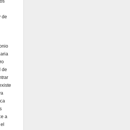
los
y de
onio
daria
ro
d de
ntrar
existe
va
ica
s
ce a
 el