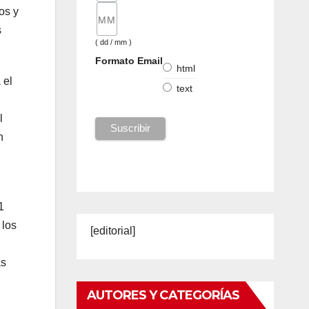
os y
s
( dd / mm )
Formato Email
html
 el
text
l
n
1
 los
[editorial]
as
AUTORES Y CATEGORÍAS