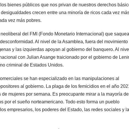
 los bienes públicos que nos privan de nuestros derechos básic
as desigualdades crecen entre una minoría de ricos cada vez má
cada vez más pobres.
an neoliberal del FMI (Fondo Monetario Internacional) que saquea
 desconformidad. Al nivel de la Asamblea, fuera del movimiento
genas y las izquierdas apoyan al gobierno del banquero. Al nive
nacional con Julian Asange traicionado por el gobierno de Leni
rno criminal de Estados Unidos.
comerciales se han especializado en las manipulaciones al
 opositores al gobierno. La plaga de los femicidios en el año 202
s de mujeres por semana. Es preocupante mirar a la mayoría de
s por el sueño norteamericano. Todo esto forma un pueblo
s empresarios, los poderes del Estado, las redes sociales y l