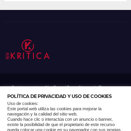
Funciona gracias a WordPress
|
Tema: Newsup de
Themeansar
POLÍTICA DE PRIVACIDAD Y USO DE COOKIES
Uso de cookies:
Mantenido por: Proyelink
Este portal web utiliza las cookies para mejorar la
navegación y la calidad del sitio web.
Cuando hace clic o interactúa con un anuncio o banner,
Home
Análisis
Carrito RK
Contactos
Documental
Gracias !
existe la posibilidad de que el propietario de este recurso
pueda colocar una cookie en su navegador con sus propias