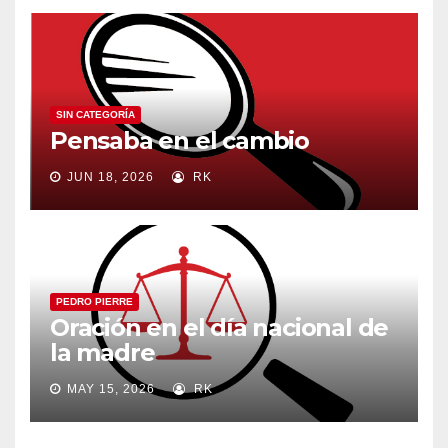
SIN CATEGORÍA
Pensaba en el cambio
JUN 18, 2026
RK
PEDRO PIERRE
Oración en el día nacional de
la madre
MAY 15, 2026
RK