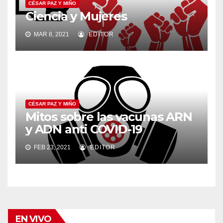
CÉSAR PAZ Y MIÑO
Ciencia y Mujeres
MAR 8, 2021
EDITOR
CÉSAR PAZ Y MIÑO
Mitos sobre las vacunas ARN
y ADN anti COVID-19
FEB 23, 2021
EDITOR
EN VIVO