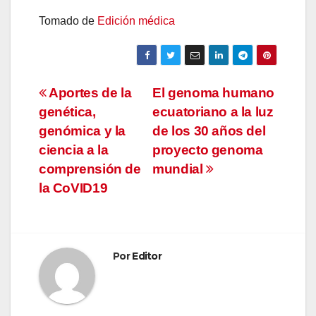
Tomado de
Edición médica
Navegación
Aportes de la
El genoma humano
genética,
ecuatoriano a la luz
de
genómica y la
de los 30 años del
entradas
ciencia a la
proyecto genoma
comprensión de
mundial
la CoVID19
Por
Editor