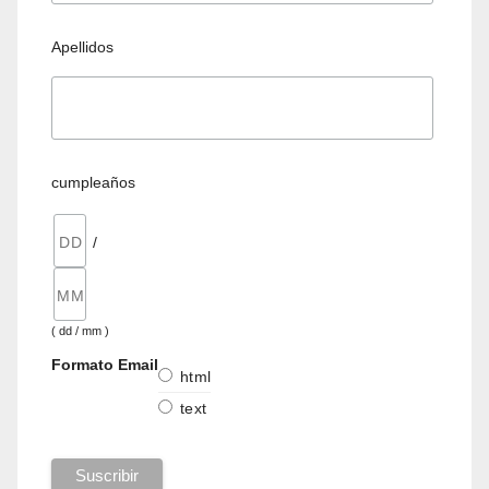
Apellidos
cumpleaños
/
( dd / mm )
Formato Email
html
text