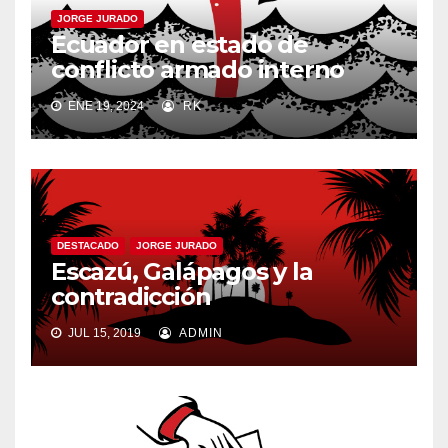
JORGE JURADO
Ecuador en estado de
conflicto armado interno
ENE 19, 2024
RK
DESTACADO
JORGE JURADO
Escazú, Galápagos y la
contradicción
JUL 15, 2019
ADMIN