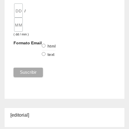
/
( dd / mm )
Formato Email
html
text
[editorial]