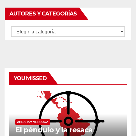
AUTORES Y CATEGORÍAS
Autores
y
categorías
YOU MISSED
ABRAHAM VERDUGA
El péndulo y la resaca