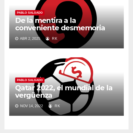
PABLO SALGADO
De la mentira a la
conveniente desmemoria
ABR 2, 2025
RK
PABLO SALGADO
Qatar 2022, el mundial de la
vergüenza
NOV 14, 2022
RK