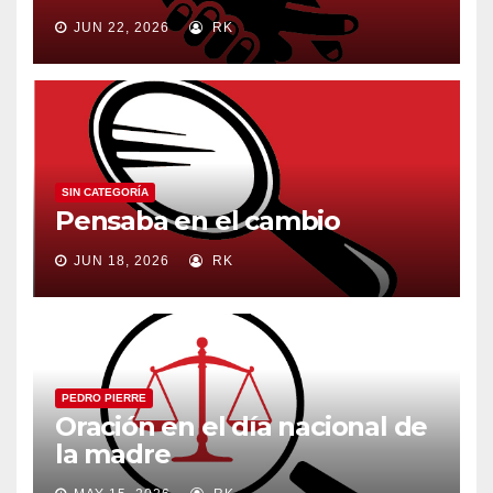
JUN 22, 2026
RK
SIN CATEGORÍA
Pensaba en el cambio
JUN 18, 2026
RK
PEDRO PIERRE
Oración en el día nacional de
la madre