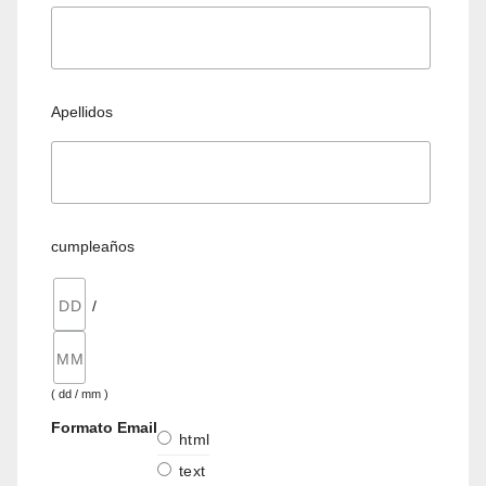
Apellidos
cumpleaños
/
( dd / mm )
Formato Email
html
text