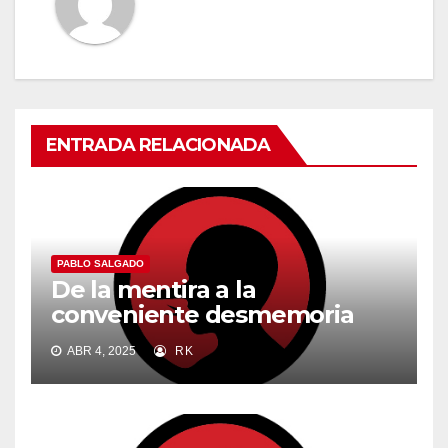
ENTRADA RELACIONADA
PABLO SALGADO
De la mentira a la
conveniente desmemoria
ABR 4, 2025
RK