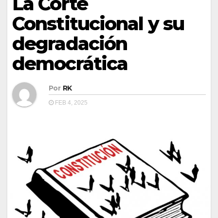
La Corte
Constitucional y su
degradación
democrática
Por
RK
FEB 4, 2025