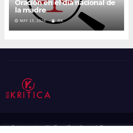
Oración en el día nacional de
la madre
MAY 15, 2026
RK
Funciona gracias a WordPress
|
Tema: Newsup de
Themeansar