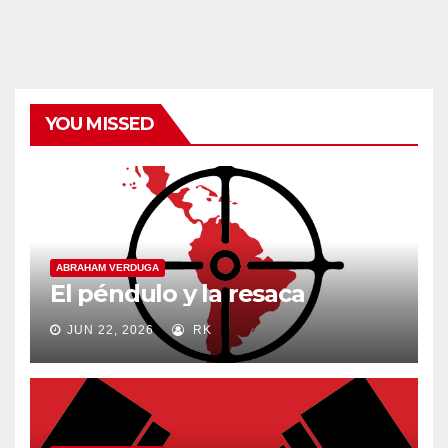
categorías
YOU MISSED
ABRAHAM VERDUGA
El péndulo y la resaca
JUN 22, 2026
RK