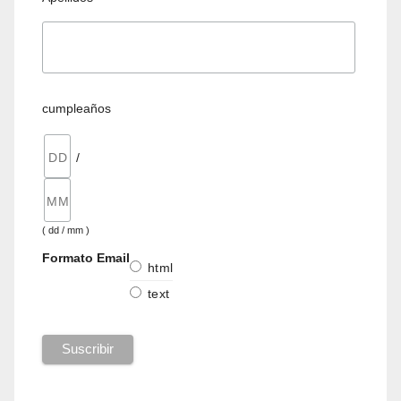
cumpleaños
/
( dd / mm )
Formato Email
html
text