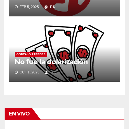
FEB 5, 2025
RK
GONZALO PAREDES
No fue la dolarización
OCT 1, 2023
RK
EN VIVO