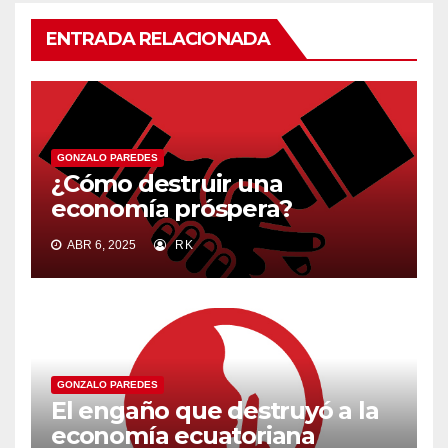
ENTRADA RELACIONADA
GONZALO PAREDES
¿Cómo destruir una
economía próspera?
ABR 6, 2025
RK
GONZALO PAREDES
El engaño que destruyó a la
economía ecuatoriana