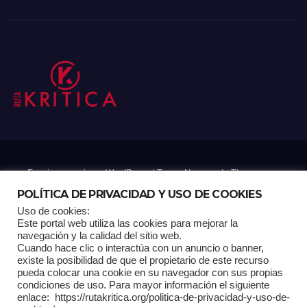
Funciona gracias a WordPress
|
Tema: Newsup de
Themeansar
POLÍTICA DE PRIVACIDAD Y USO DE COOKIES
Uso de cookies:
Mantenido por: Proyelink
Este portal web utiliza las cookies para mejorar la
navegación y la calidad del sitio web.
Cuando hace clic o interactúa con un anuncio o banner,
Home
Análisis
Carrito RK
Contactos
Documental
Gracias !
existe la posibilidad de que el propietario de este recurso
pueda colocar una cookie en su navegador con sus propias
condiciones de uso. Para mayor información el siguiente
Multimedia
Página de ejemplo
Pagina Principal
Pago
enlace: https://rutakritica.org/politica-de-privacidad-y-uso-de-