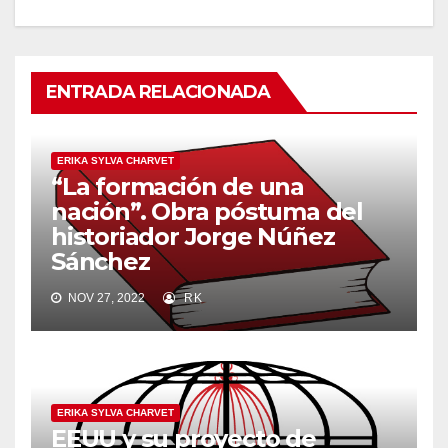
ENTRADA RELACIONADA
ERIKA SYLVA CHARVET
“La formación de una
nación”. Obra póstuma del
historiador Jorge Núñez
Sánchez
NOV 27, 2022
RK
ERIKA SYLVA CHARVET
EEUU y su proyecto de