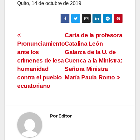
Quito, 14 de octubre de 2019
Navegación
Carta de la profesora
Pronunciamiento
Catalina León
de
ante los
Galarza de la U. de
entradas
crímenes de lesa
Cuenca a la Ministra:
humanidad
Señora Ministra
contra el pueblo
María Paula Romo
ecuatoriano
Por
Editor