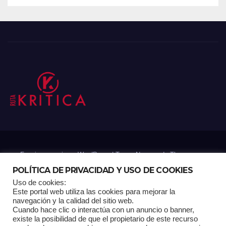
Funciona gracias a WordPress
|
Tema: Newsup de
Themeansar
POLÍTICA DE PRIVACIDAD Y USO DE COOKIES
Uso de cookies:
Mantenido por: Proyelink
Este portal web utiliza las cookies para mejorar la
navegación y la calidad del sitio web.
Cuando hace clic o interactúa con un anuncio o banner,
Home
Análisis
Carrito RK
Contactos
Documental
Gracias !
existe la posibilidad de que el propietario de este recurso