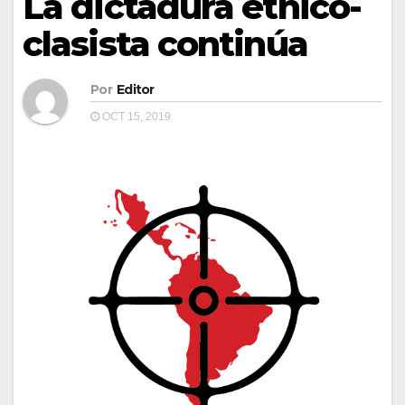
La dictadura étnico-
clasista continúa
Por
Editor
OCT 15, 2019