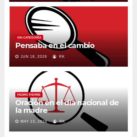
SIN CATEGORÍA
Pensaba en el cambio
JUN 18, 2026
RK
PEDRO PIERRE
Oración en el día nacional de
la madre
MAY 15, 2026
RK