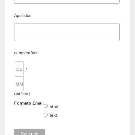
Apellidos
cumpleaños
/
( dd / mm )
Formato Email
html
text