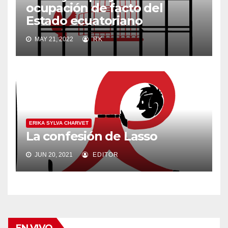
ocupación de facto del
Estado ecuatoriano
MAY 21, 2022
RK
ERIKA SYLVA CHARVET
La confesión de Lasso
JUN 20, 2021
EDITOR