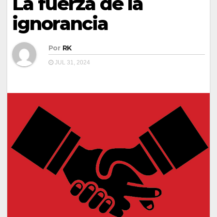
La fuerza de la
ignorancia
Por
RK
JUL 31, 2024