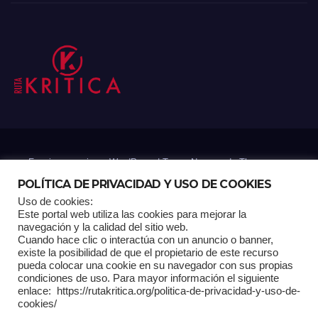
Funciona gracias a WordPress
|
Tema: Newsup de
Themeansar
POLÍTICA DE PRIVACIDAD Y USO DE COOKIES
Uso de cookies:
Mantenido por: Proyelink
Este portal web utiliza las cookies para mejorar la
navegación y la calidad del sitio web.
Cuando hace clic o interactúa con un anuncio o banner,
Home
Análisis
Carrito RK
Contactos
Documental
Gracias !
existe la posibilidad de que el propietario de este recurso
pueda colocar una cookie en su navegador con sus propias
condiciones de uso. Para mayor información el siguiente
Multimedia
Página de ejemplo
Pagina Principal
Pago
enlace: https://rutakritica.org/politica-de-privacidad-y-uso-de-
cookies/
POLÍTICA DE PRIVACIDAD Y USO DE COOKIES