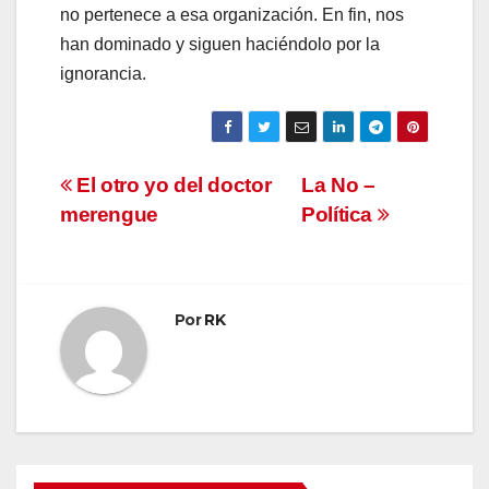
no pertenece a esa organización. En fin, nos
han dominado y siguen haciéndolo por la
ignorancia.
Navegación
El otro yo del doctor
La No –
merengue
Política
de
entradas
Por
RK