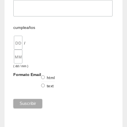
cumpleaños
/
( dd / mm )
Formato Email
html
text