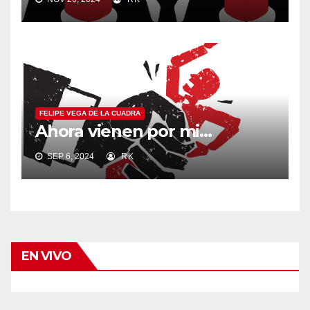
FELIPE VEGA DE LA CUADRA
Ahora vienen por mi…
SEP 6, 2024
RK
EN VIVO