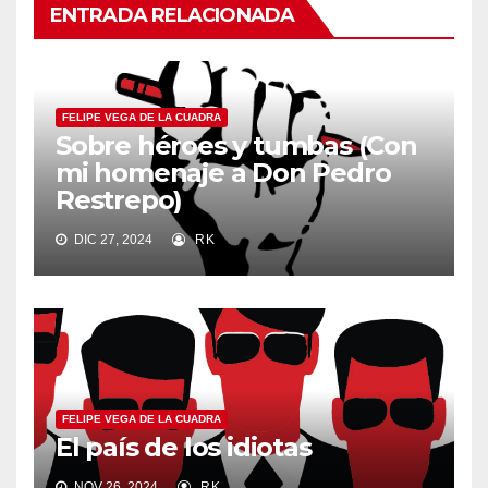
ENTRADA RELACIONADA
FELIPE VEGA DE LA CUADRA
Sobre héroes y tumbas (Con
mi homenaje a Don Pedro
Restrepo)
DIC 27, 2024
RK
FELIPE VEGA DE LA CUADRA
El país de los idiotas
NOV 26, 2024
RK