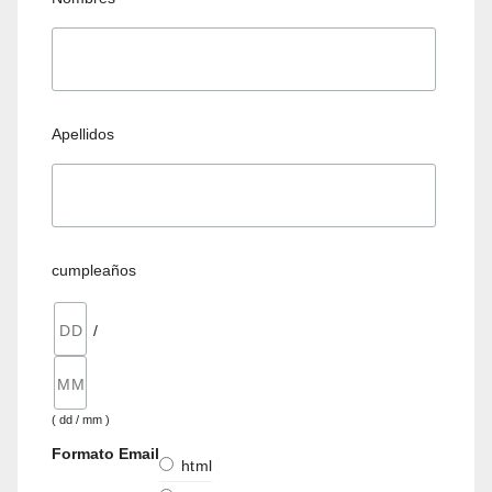
Apellidos
cumpleaños
/
( dd / mm )
Formato Email
html