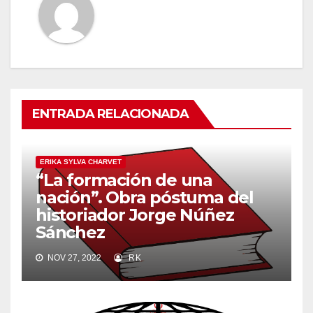
ENTRADA RELACIONADA
ERIKA SYLVA CHARVET
“La formación de una
nación”. Obra póstuma del
historiador Jorge Núñez
Sánchez
NOV 27, 2022
RK