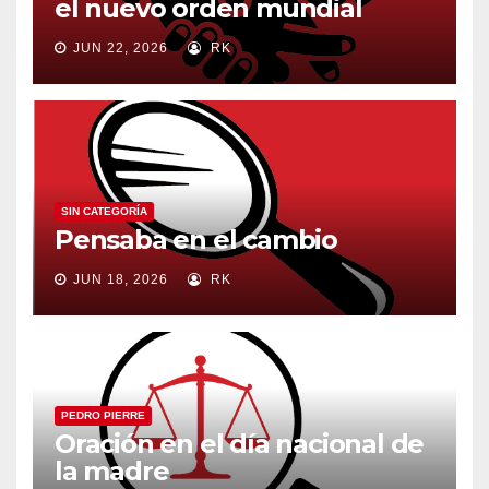
el nuevo orden mundial
JUN 22, 2026
RK
SIN CATEGORÍA
Pensaba en el cambio
JUN 18, 2026
RK
PEDRO PIERRE
Oración en el día nacional de
la madre