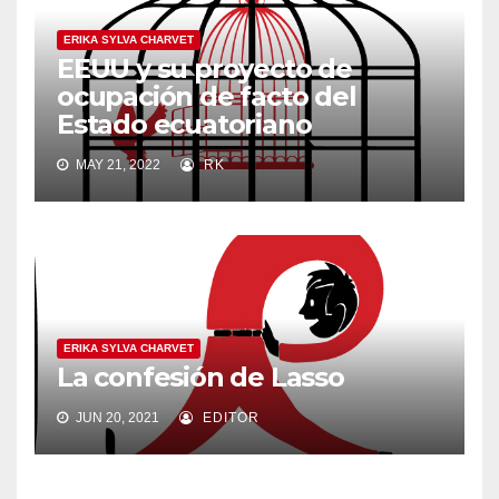
ERIKA SYLVA CHARVET
EEUU y su proyecto de
ocupación de facto del
Estado ecuatoriano
MAY 21, 2022
RK
ERIKA SYLVA CHARVET
La confesión de Lasso
JUN 20, 2021
EDITOR