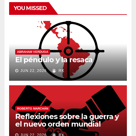
YOU MISSED
ABRAHAM VERDUGA
El péndulo y la resaca
JUN 22, 2026
RK
ROBERTO MARCHÁN
Reflexiones sobre la guerra y
el nuevo orden mundial
JUN 22, 2026
RK