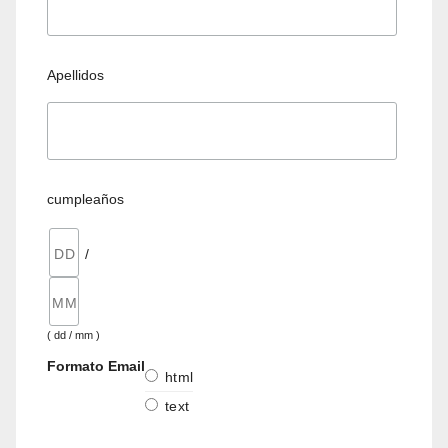
Apellidos
cumpleaños
/
( dd / mm )
Formato Email
html
text