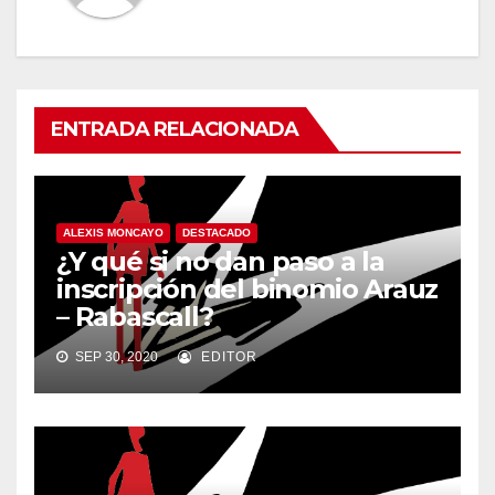
ENTRADA RELACIONADA
ALEXIS MONCAYO
DESTACADO
¿Y qué si no dan paso a la
inscripción del binomio Arauz
– Rabascall?
SEP 30, 2020
EDITOR