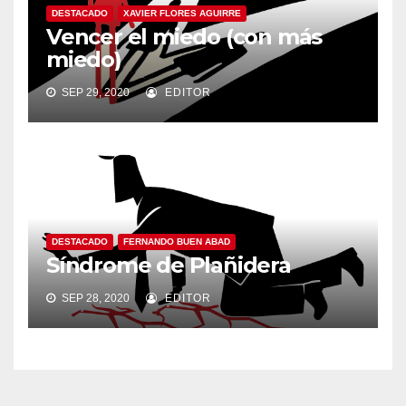
DESTACADO
XAVIER FLORES AGUIRRE
Vencer el miedo (con más
miedo)
SEP 29, 2020
EDITOR
DESTACADO
FERNANDO BUEN ABAD
Síndrome de Plañidera
SEP 28, 2020
EDITOR