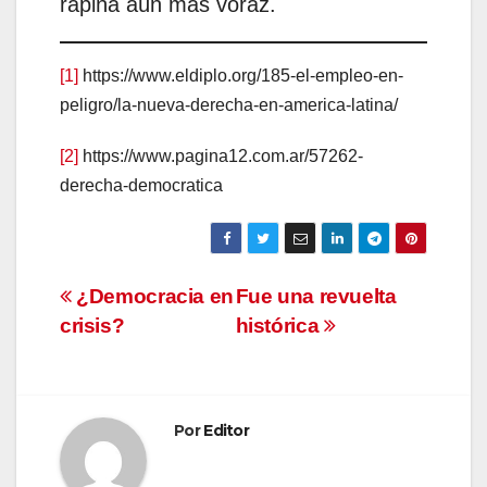
rapiña aún más voraz.
[1]
https://www.eldiplo.org/185-el-empleo-en-
peligro/la-nueva-derecha-en-america-latina/
[2]
https://www.pagina12.com.ar/57262-
derecha-democratica
Navegación
¿Democracia en
Fue una revuelta
crisis?
histórica
de
entradas
Por
Editor