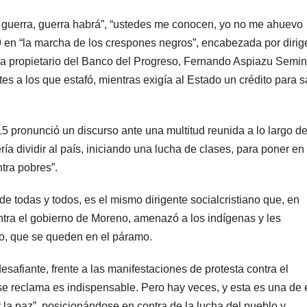
 guerra, guerra habrá”, “ustedes me conocen, yo no me ahuevo
9 en “la marcha de los crespones negros”, encabezada por dirig
ra propietario del Banco del Progreso, Fernando Aspiazu Semin
es a los que estafó, mientras exigía al Estado un crédito para s
5 pronunció un discurso ante una multitud reunida a lo largo de
ía dividir al país, iniciando una lucha de clases, para poner en
tra pobres”.
e todas y todos, es el mismo dirigente socialcristiano que, en
ntra el gobierno de Moreno, amenazó a los indígenas y les
io, que se queden en el páramo.
esafiante, frente a las manifestaciones de protesta contra el
se reclama es indispensable. Pero hay veces, y esta es una de
 la paz”, posicionándose en contra de la lucha del pueblo y