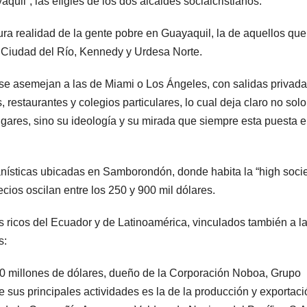
quil”, las efigies de los dos alcaldes socialcristianos.
ura realidad de la gente pobre en Guayaquil, la de aquellos que
, Ciudad del Río, Kennedy y Urdesa Norte.
s se asemejan a las de Miami o Los Ángeles, con salidas privad
, restaurantes y colegios particulares, lo cual deja claro no solo
ares, sino su ideología y su mirada que siempre esta puesta e
banísticas ubicadas en Samborondón, donde habita la “high socie
ios oscilan entre los 250 y 900 mil dólares.
 ricos del Ecuador y de Latinoamérica, vinculados también a l
s:
0 millones de dólares, dueño de la Corporación Noboa, Grupo
us principales actividades es la de la producción y exportaci