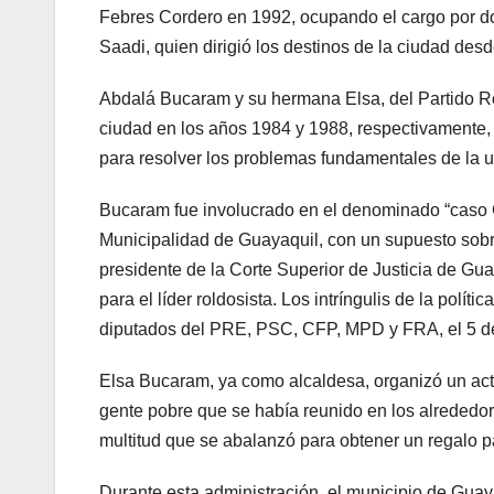
Febres Cordero en 1992, ocupando el cargo por do
Saadi, quien dirigió los destinos de la ciudad des
Abdalá Bucaram y su hermana Elsa, del Partido Ro
ciudad en los años 1984 y 1988, respectivamente, 
para resolver los problemas fundamentales de la u
Bucaram fue involucrado en el denominado “caso Ca
Municipalidad de Guayaquil, con un supuesto sobr
presidente de la Corte Superior de Justicia de Gu
para el líder roldosista. Los intríngulis de la polít
diputados del PRE, PSC, CFP, MPD y FRA, el 5 de
Elsa Bucaram, ya como alcaldesa, organizó un acto
gente pobre que se había reunido en los alrededore
multitud que se abalanzó para obtener un regalo pa
Durante esta administración, el municipio de Gua