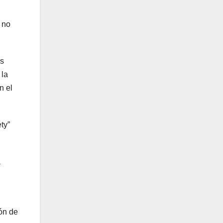
 no
as
 la
n el
ty”
a
ón de