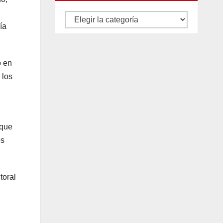
Autores
ía
y
categorías
o en
 los
 que
os
toral