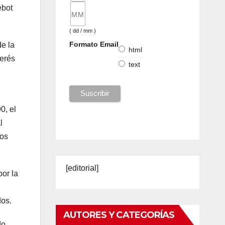
ebot
( dd / mm )
Formato Email
e la
html
terés
text
0, el
l
los
[editorial]
or la
dos.
AUTORES Y CATEGORÍAS
do,