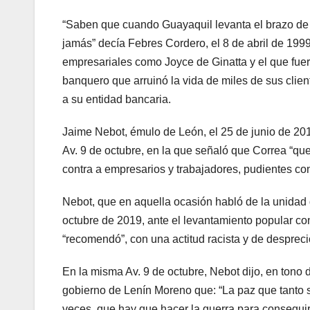
“Saben que cuando Guayaquil levanta el brazo de
jamás” decía Febres Cordero, el 8 de abril de 199
empresariales como Joyce de Ginatta y el que fue
banquero que arruinó la vida de miles de sus client
a su entidad bancaria.
Jaime Nebot, émulo de León, el 25 de junio de 201
Av. 9 de octubre, en la que señaló que Correa “quer
contra a empresarios y trabajadores, pudientes con
Nebot, que en aquella ocasión habló de la unidad d
octubre de 2019, ante el levantamiento popular co
“recomendó”, con una actitud racista y de desprec
En la misma Av. 9 de octubre, Nebot dijo, en tono d
gobierno de Lenín Moreno que: “La paz que tanto 
veces, que hay que hacer la guerra para conseguir