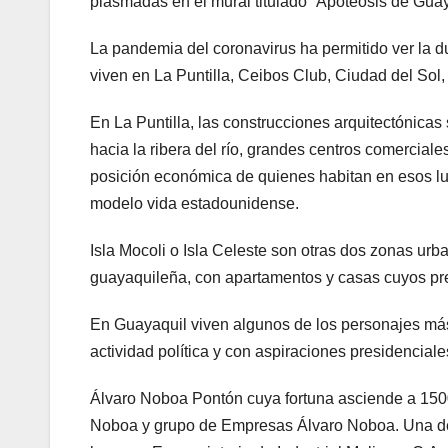
plasmadas en el mural titulado “Apoteosis de Guaya
La pandemia del coronavirus ha permitido ver la d
viven en La Puntilla, Ceibos Club, Ciudad del Sol
En La Puntilla, las construcciones arquitectónica
hacia la ribera del río, grandes centros comerciales
posición económica de quienes habitan en esos lug
modelo vida estadounidense.
Isla Mocoli o Isla Celeste son otras dos zonas ur
guayaquileña, con apartamentos y casas cuyos prec
En Guayaquil viven algunos de los personajes más
actividad política y con aspiraciones presidenciale
Álvaro Noboa Pontón cuya fortuna asciende a 150
Noboa y grupo de Empresas Álvaro Noboa. Una de s