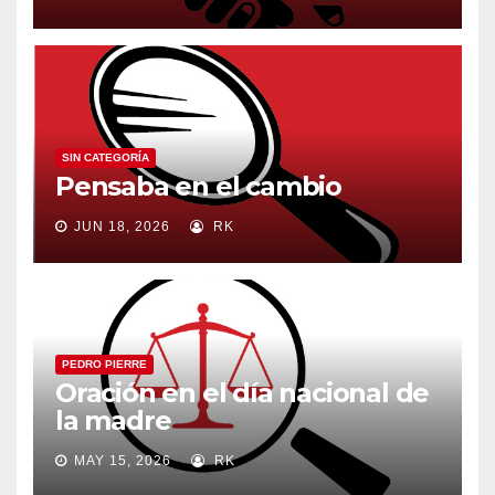
SIN CATEGORÍA
Pensaba en el cambio
JUN 18, 2026
RK
PEDRO PIERRE
Oración en el día nacional de
la madre
MAY 15, 2026
RK