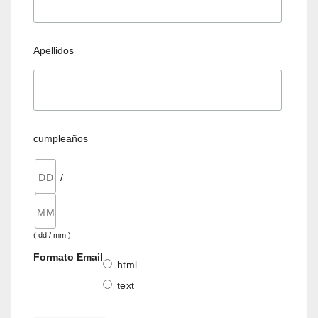
Apellidos
cumpleaños
/
( dd / mm )
Formato Email
html
text