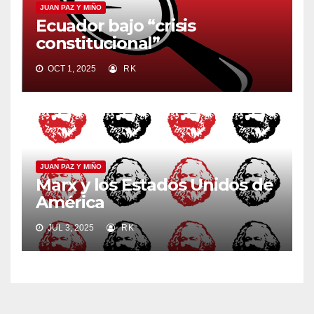
JUAN PAZ Y MIÑO
Ecuador bajo “crisis
constitucional”
OCT 1, 2025
RK
JUAN PAZ Y MIÑO
Marx y los Estados Unidos de
América
JUL 3, 2025
RK