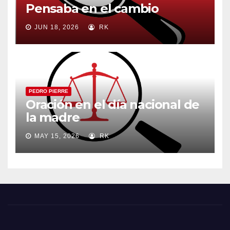
Pensaba en el cambio
JUN 18, 2026
RK
PEDRO PIERRE
Oración en el día nacional de
la madre
MAY 15, 2026
RK