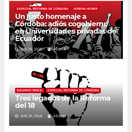
ESPECIAL REFORMA DE CÓRDOBA
VERENA HITNER
Un justo homenaje a
Córdoba: adiós cogobierno
en Universidades privadas de
Ecuador
JUN 26, 2018
ADMIN
EDUARDO RINESI
ESPECIAL REFORMA DE CÓRDOBA
Tres legados de la Reforma
del 18
JUN 26, 2018
ADMIN