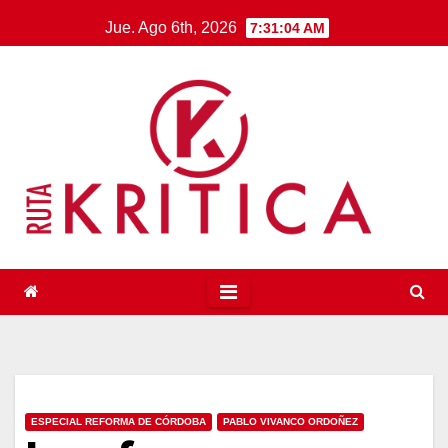
Saltar
Jue. Ago 6th, 2026
7:31:04 AM
al
contenido
ESPECIAL REFORMA DE CÓRDOBA
PABLO VIVANCO ORDOÑEZ