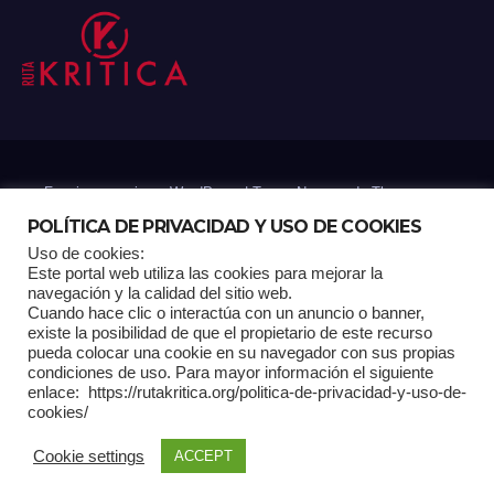
Funciona gracias a WordPress
|
Tema: Newsup de
Themeansar
POLÍTICA DE PRIVACIDAD Y USO DE COOKIES
Uso de cookies:
Mantenido por: Proyelink
Este portal web utiliza las cookies para mejorar la
navegación y la calidad del sitio web.
Cuando hace clic o interactúa con un anuncio o banner,
Home
Análisis
Carrito RK
Contactos
Documental
Gracias !
existe la posibilidad de que el propietario de este recurso
pueda colocar una cookie en su navegador con sus propias
condiciones de uso. Para mayor información el siguiente
Multimedia
Página de ejemplo
Pagina Principal
Pago
enlace: https://rutakritica.org/politica-de-privacidad-y-uso-de-
cookies/
POLÍTICA DE PRIVACIDAD Y USO DE COOKIES
Cookie settings
ACCEPT
Política Editorial
Tienda RK