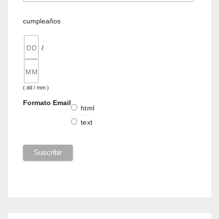
cumpleaños
/
( dd / mm )
Formato Email
html
text