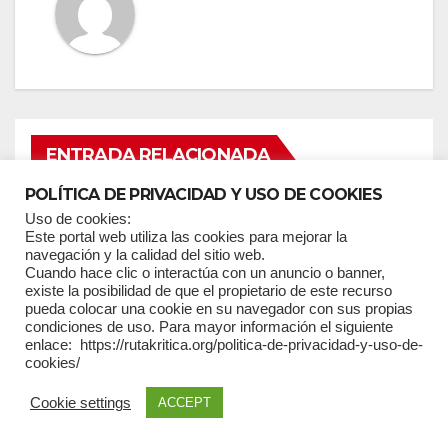
ENTRADA RELACIONADA
POLÍTICA DE PRIVACIDAD Y USO DE COOKIES
Uso de cookies:
PABLO DÁVALOS
Este portal web utiliza las cookies para mejorar la
Descentralización y
navegación y la calidad del sitio web.
autonomías en el Ecuador:
Cuando hace clic o interactúa con un anuncio o banner,
existe la posibilidad de que el propietario de este recurso
un modelo en riesgo
pueda colocar una cookie en su navegador con sus propias
inminente
condiciones de uso. Para mayor información el siguiente
enlace: https://rutakritica.org/politica-de-privacidad-y-uso-de-
MAY 14, 2024
RK
cookies/
Cookie settings
ACCEPT