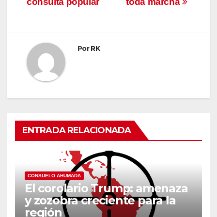
consulta popular
toda marcha
entradas
Por
RK
ENTRADA RELACIONADA
CONSUELO AHUMADA
El corolario Trump: amenaza
y zozobra creciente para la
región