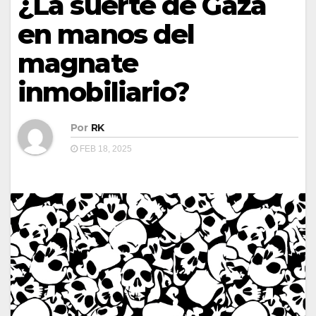
¿La suerte de Gaza
en manos del
magnate
inmobiliario?
Por
RK
FEB 18, 2025