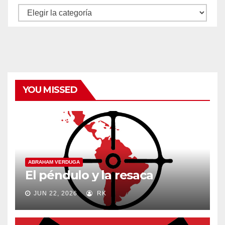
Autores
y
categorías
YOU MISSED
ABRAHAM VERDUGA
El péndulo y la resaca
JUN 22, 2026
RK