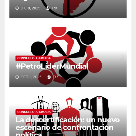
DIC 9, 2025
RK
CONSUELO AHUMADA
#PetroLíderMundial
OCT 1, 2025
RK
CONSUELO AHUMADA
La descertificación: un nuevo
escenario de confrontación
política