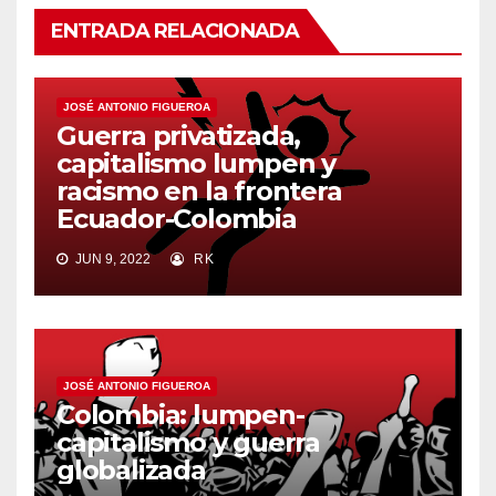
ENTRADA RELACIONADA
JOSÉ ANTONIO FIGUEROA
Guerra privatizada,
capitalismo lumpen y
racismo en la frontera
Ecuador-Colombia
JUN 9, 2022
RK
JOSÉ ANTONIO FIGUEROA
Colombia: lumpen-
capitalismo y guerra
globalizada