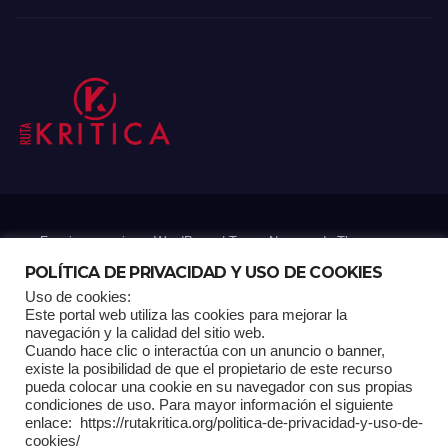
Funciona gracias a WordPress
|
Tema: Newsup de
Themeansar
POLÍTICA DE PRIVACIDAD Y USO DE COOKIES
Uso de cookies:
Mantenido por: Proyelink
Este portal web utiliza las cookies para mejorar la
navegación y la calidad del sitio web.
Cuando hace clic o interactúa con un anuncio o banner,
Home
Análisis
Carrito RK
Contactos
Documental
Gracias !
existe la posibilidad de que el propietario de este recurso
pueda colocar una cookie en su navegador con sus propias
condiciones de uso. Para mayor información el siguiente
Multimedia
Página de ejemplo
Pagina Principal
Pago
enlace: https://rutakritica.org/politica-de-privacidad-y-uso-de-
cookies/