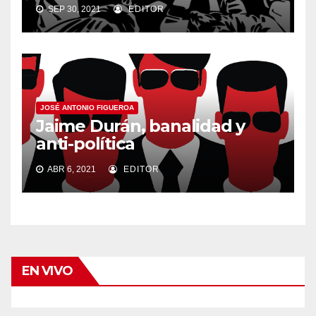
SEP 30, 2021
EDITOR
JOSÉ ANTONIO FIGUEROA
Jaime Durán, banalidad y
anti-política
ABR 6, 2021
EDITOR
EN VIVO