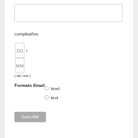
cumpleaños
/
( dd / mm )
Formato Email
html
text