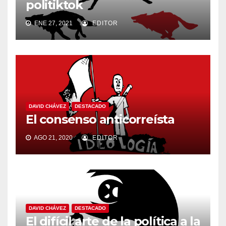
politiktok
ENE 27, 2021
EDITOR
DAVID CHÁVEZ
DESTACADO
El consenso anticorreísta
AGO 21, 2020
EDITOR
DAVID CHÁVEZ
DESTACADO
El difícil arte de la política a la