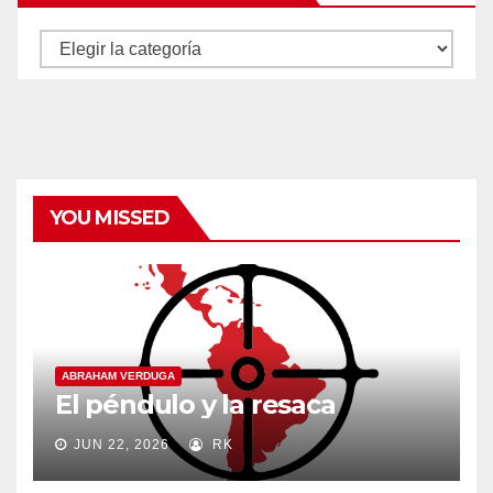
Autores
y
categorías
YOU MISSED
ABRAHAM VERDUGA
El péndulo y la resaca
JUN 22, 2026
RK