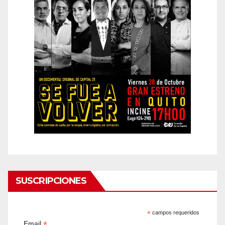
SUSCRIPCIONES
*
campos requeridos
*
Email