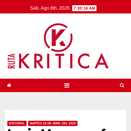
Saltar
Sáb. Ago 8th, 2026
7:30:17 AM
al
contenido
EDITORIAL
MARTES 28 DE ABRIL DEL 2020