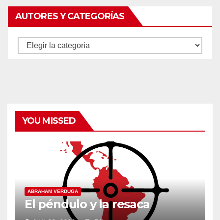
AUTORES Y CATEGORÍAS
Autores
y
categorías
YOU MISSED
ABRAHAM VERDUGA
El péndulo y la resaca