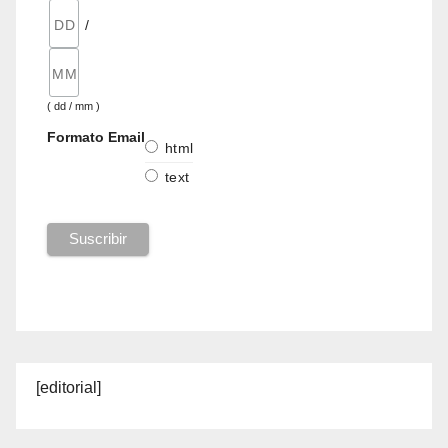
/
( dd / mm )
Formato Email
html
text
[editorial]