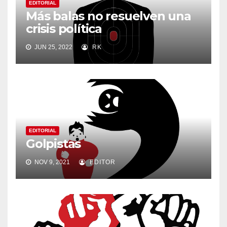
EDITORIAL
Más balas no resuelven una
crisis política
JUN 25, 2022
RK
EDITORIAL
Golpistas
NOV 9, 2021
EDITOR