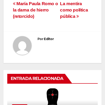
Navegación
María Paula Romo o
La mentira
la dama de hierro
como política
de
(retorcido)
pública
entradas
Por
Editor
ENTRADA RELACIONADA