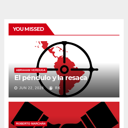
categorías
YOU MISSED
ABRAHAM VERDUGA
El péndulo y la resaca
JUN 22, 2026
RK
ROBERTO MARCHÁN