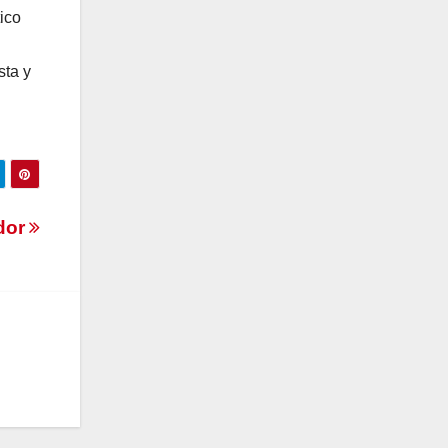
ico
sta y
n
ador