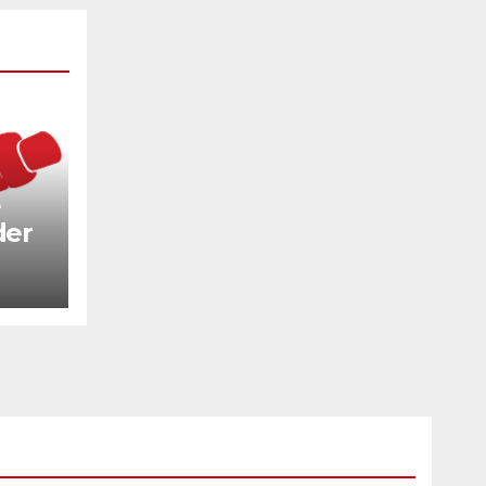
e
der