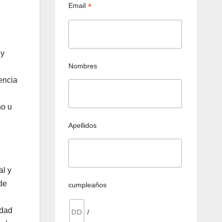
*
Email
uy
Nombres
encia
no u
Apellidos
al y
de
cumpleaños
idad
/