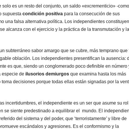
 solo es un resto del conjunto, un saldo «excrementicio» -como
 o supuesta
condición positiva
para la consecución de sus
o una falsa alternativa política. Los independientes constituyen
 alcanza con el ejercicio y la práctica de la transmutación y l
e un subterráneo sabor amargo que se cubre, más temprano que 
gable oblación. Los independientes presentifican la ausencia: 
yente es que, siendo un conglomerado poco definible en número 
a especie de
ilusorios
demiurgos
que examina hasta los más
toma decisiones porque todas ellas están signadas por la vent
las incertidumbres, el independiente es un ser que asume su rol
en se siente predestinado a equilibrar el mundo. El independie
ferido del sistema y del poder, que ‘terroristamente’ y libre de
 promueve escándalos y agresiones. Es el conformismo y la