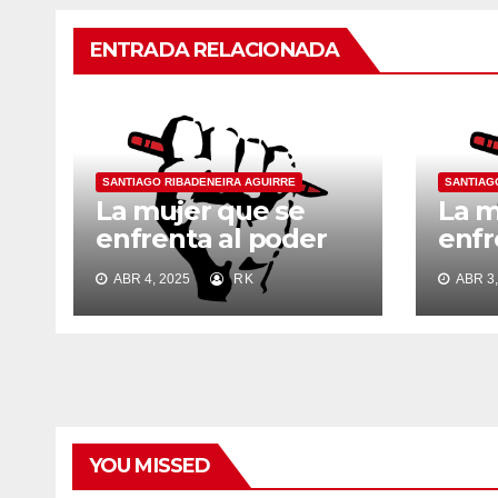
ENTRADA RELACIONADA
SANTIAGO RIBADENEIRA AGUIRRE
SANTIAG
La mujer que se
La m
enfrenta al poder
enfr
ABR 4, 2025
RK
ABR 3,
YOU MISSED