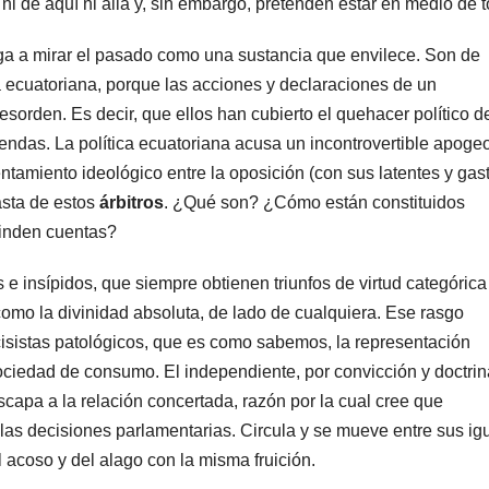
 de aquí ni allá y, sin embargo, pretenden estar en medio de t
liga a mirar el pasado como una sustancia que envilece. Son de
a ecuatoriana, porque las acciones y declaraciones de un
orden. Es decir, que ellos han cubierto el quehacer político d
endas. La política ecuatoriana acusa un incontrovertible apoge
entamiento ideológico entre la oposición (con sus latentes y ga
fasta de estos
árbitros
. ¿Qué son? ¿Cómo están constituidos
inden cuentas?
e insípidos, que siempre obtienen triunfos de virtud categórica
omo la divinidad absoluta, de lado de cualquiera. Ese rasgo
cisistas patológicos, que es como sabemos, la representación
sociedad de consumo. El independiente, por convicción y doctrin
scapa a la relación concertada, razón por la cual cree que
 las decisiones parlamentarias. Circula y se mueve entre sus ig
 acoso y del alago con la misma fruición.