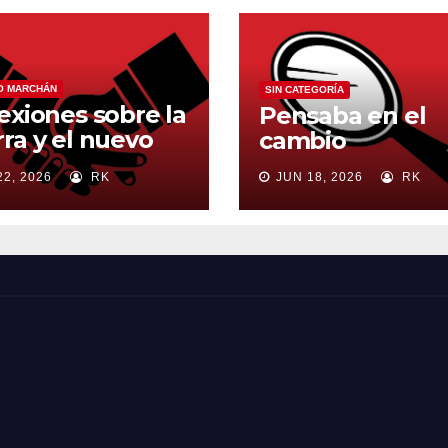
O MARCHÁN
SIN CATEGORÍA
exiones sobre la
Pensaba en el
ra y el nuevo
cambio
en mundial
22, 2026
RK
JUN 18, 2026
RK