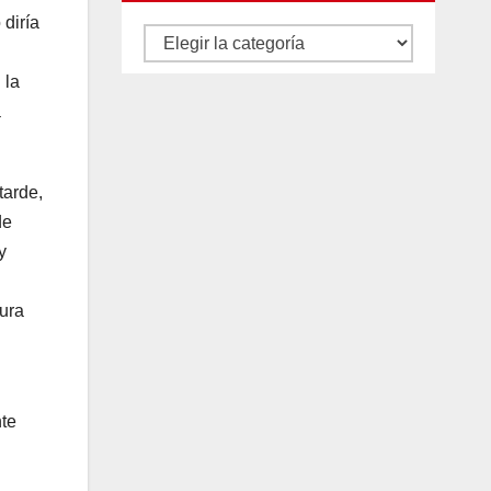
 diría
Autores
y
 la
categorías
a
tarde,
de
y
ura
nte