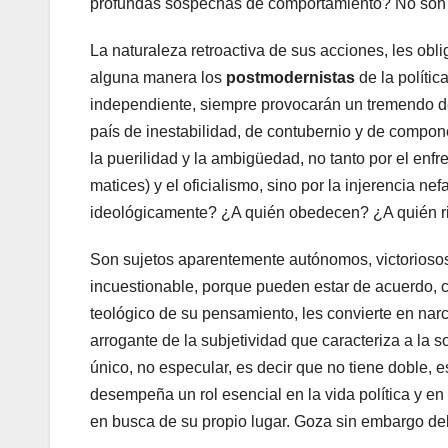
profundas sospechas de comportamiento? No son ni
La naturaleza retroactiva de sus acciones, les ob
alguna manera los
postmodernistas
de la polític
independiente, siempre provocarán un tremendo des
país de inestabilidad, de contubernio y de compon
la puerilidad y la ambigüedad, no tanto por el enfr
matices) y el oficialismo, sino por la injerencia ne
ideológicamente? ¿A quién obedecen? ¿A quién r
Son sujetos aparentemente autónomos, victoriosos 
incuestionable, porque pueden estar de acuerdo, c
teológico de su pensamiento, les convierte en nar
arrogante de la subjetividad que caracteriza a la 
único, no especular, es decir que no tiene doble, e
desempeña un rol esencial en la vida política y en
en busca de su propio lugar. Goza sin embargo del