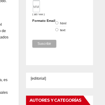
odo.
( dd / mm )
Formato Email
html
el
text
o de
stados
[editorial]
a, es
uales
AUTORES Y CATEGORÍAS