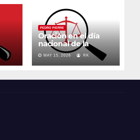
PEDRO PIERRE
Oración en el día
nacional de la
madre
MAY 15, 2026
RK