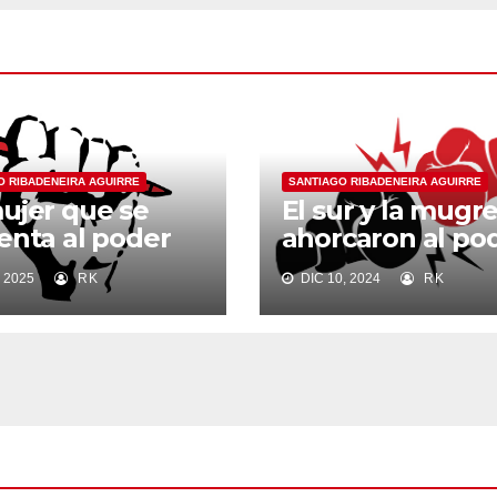
O RIBADENEIRA AGUIRRE
SANTIAGO RIBADENEIRA AGUIRRE
ujer que se
El sur y la mugr
enta al poder
ahorcaron al po
 2025
RK
DIC 10, 2024
RK