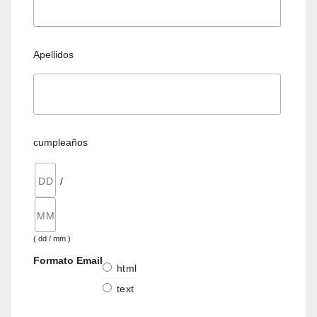
Apellidos
cumpleaños
/
( dd / mm )
Formato Email
html
text