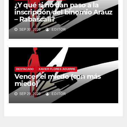
¿Y qué si no dan paso a la
inscripción del binomio Arauz
– Rabascall?
SEP 30, 2020
EDITOR
DESTACADO
XAVIER FLORES AGUIRRE
Vencer el miedo (con más
miedo)
SEP 29, 2020
EDITOR