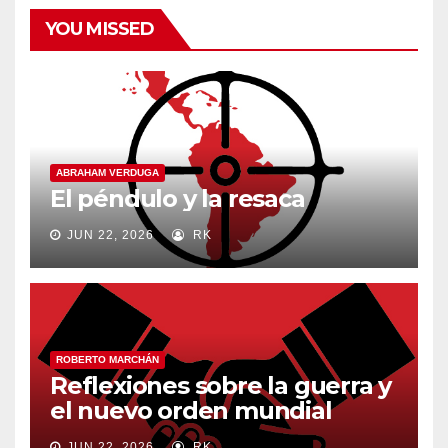
YOU MISSED
ABRAHAM VERDUGA
El péndulo y la resaca
JUN 22, 2026
RK
ROBERTO MARCHÁN
Reflexiones sobre la guerra y
el nuevo orden mundial
JUN 22, 2026
RK