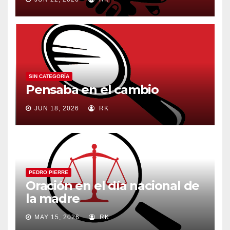
SIN CATEGORÍA
Pensaba en el cambio
JUN 18, 2026
RK
PEDRO PIERRE
Oración en el día nacional de
la madre
MAY 15, 2026
RK