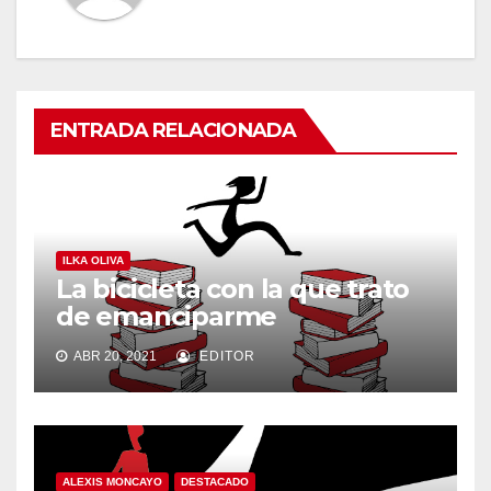
ENTRADA RELACIONADA
ILKA OLIVA
La bicicleta con la que trato
de emanciparme
ABR 20, 2021
EDITOR
ALEXIS MONCAYO
DESTACADO