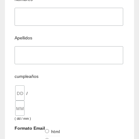
Apellidos
cumpleaños
/
( dd / mm )
Formato Email
html