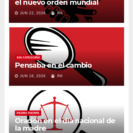
el nuevo orden mundial
JUN 22, 2026
RK
SIN CATEGORÍA
Pensaba en el cambio
JUN 18, 2026
RK
PEDRO PIERRE
Oración en el día nacional de
la madre