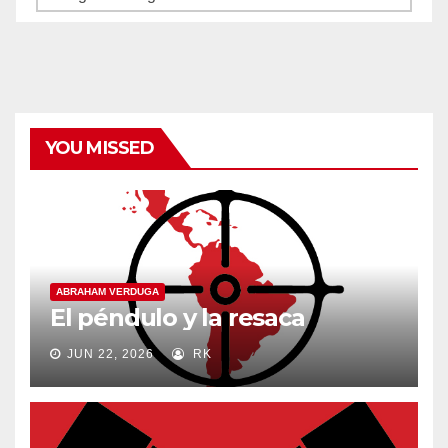
y
categorías
YOU MISSED
ABRAHAM VERDUGA
El péndulo y la resaca
JUN 22, 2026
RK