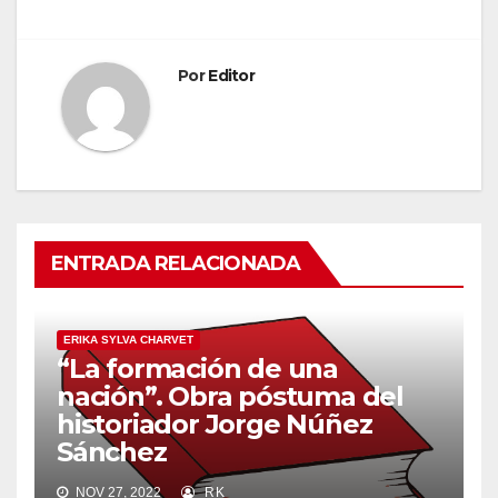
entradas
Por
Editor
ENTRADA RELACIONADA
ERIKA SYLVA CHARVET
“La formación de una
nación”. Obra póstuma del
historiador Jorge Núñez
Sánchez
NOV 27, 2022
RK