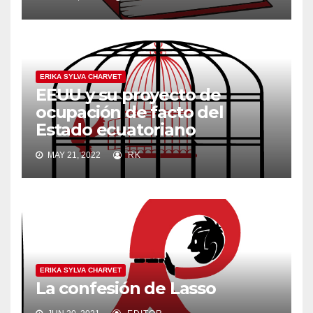
ERIKA SYLVA CHARVET
EEUU y su proyecto de
ocupación de facto del
Estado ecuatoriano
MAY 21, 2022
RK
ERIKA SYLVA CHARVET
La confesión de Lasso