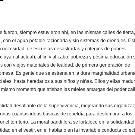
ron, siempre estuvieron ahí, en las mismas calles de tierra,
con el agua potable racionada y sin sistemas de drenajes. Es
y la necesidad, de escuelas desastradas y colegios de pobres
luyan al actual); al fin y al cabo, pobreza y pésima educación 
s con viejos materiales de fealdad, de primera generación de
promesa. Es gente que se estrena en la dura marginalidad urbana
iales, hasta heredarlos a sus niños y niñas. Ellos y ellas madu
l mismo momento que atisban las mieles amargas del poder cal
dad desafiante de la supervivencia, mejorando sus organiza
 unas cuantas ideas básicas de rebeldía para deslumbrar a los
el territorio. La moral pandillera se fortalece en la solidaridad
dad en el vestir, en el hablar o en la invariable conducta colect