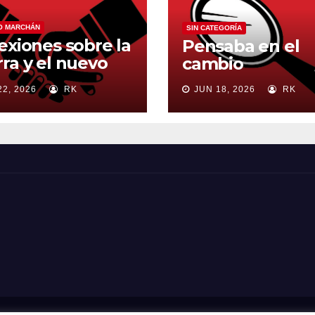
O MARCHÁN
SIN CATEGORÍA
exiones sobre la
Pensaba en el
ra y el nuevo
cambio
en mundial
22, 2026
RK
JUN 18, 2026
RK