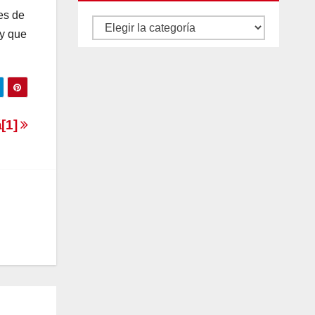
es de
Autores
 y que
y
categorías
[1]