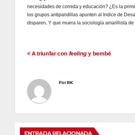
necesidades de comida y educación? ¿Es la primer
los grupos antipandillas apunten al Indice de Des
disparen. Y que muera la sociología amarillista de 
Navegación
A triunfar con
feeling
y bembé
de
entradas
Por
RK
ENTRADA RELACIONADA