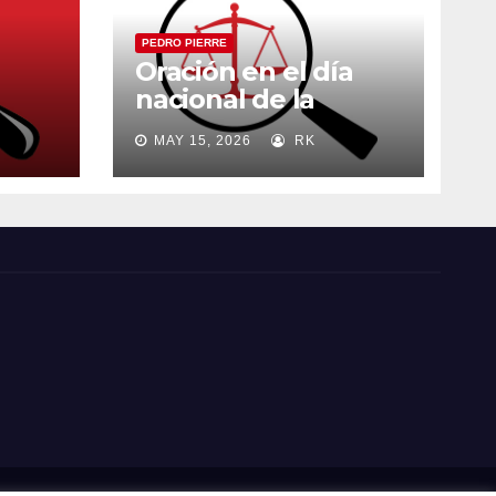
PEDRO PIERRE
Oración en el día
nacional de la
madre
MAY 15, 2026
RK