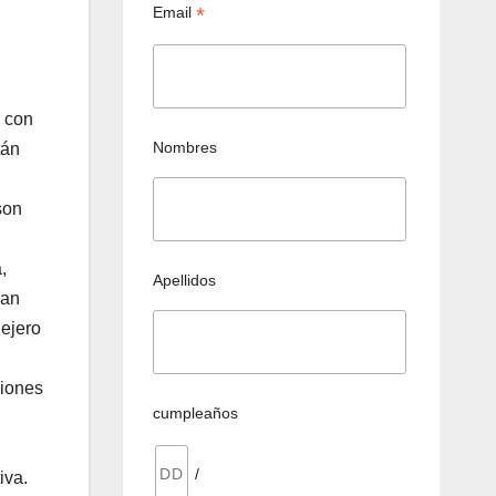
*
Email
 con
Nombres
tán
son
,
Apellidos
ran
lejero
ciones
cumpleaños
/
iva.