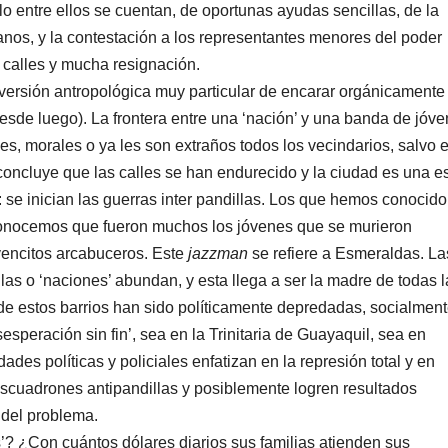
o entre ellos se cuentan, de oportunas ayudas sencillas, de la
anos, y la contestación a los representantes menores del poder
 calles y mucha resignación.
sión antropológica muy particular de encarar orgánicamente 
desde luego). La frontera entre una ‘nación’ y una banda de jóv
es, morales o ya les son extraños todos los vecindarios, salvo e
 concluye que las calles se han endurecido y la ciudad es una e
 se inician las guerras inter pandillas. Los que hemos conocido
, conocemos que fueron muchos los jóvenes que se murieron
vencitos arcabuceros. Este
jazzman
se refiere a Esmeraldas. La
las o ‘naciones’ abundan, y esta llega a ser la madre de todas l
 de estos barrios han sido políticamente depredadas, socialmen
esperación sin fin’, sea en la Trinitaria de Guayaquil, sea en
ades políticas y policiales enfatizan en la represión total y en
 escuadrones antipandillas y posiblemente logren resultados
 del problema.
Con cuántos dólares diarios sus familias atienden sus