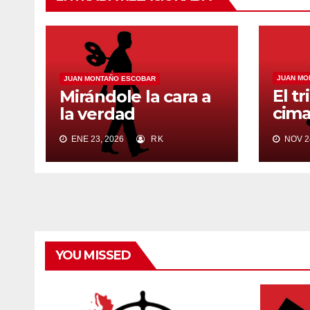
JUAN MO
JUAN MONTAÑO ESCOBAR
El t
Mirándole la cara a
cima
la verdad
pueb
ENE 23, 2026
RK
NOV 24
YOU MISSED