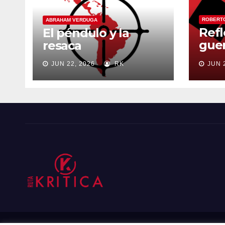
ROBERT
ABRAHAM VERDUGA
Refl
El péndulo y la
guer
resaca
ord
JUN 22, 2026
RK
JUN 