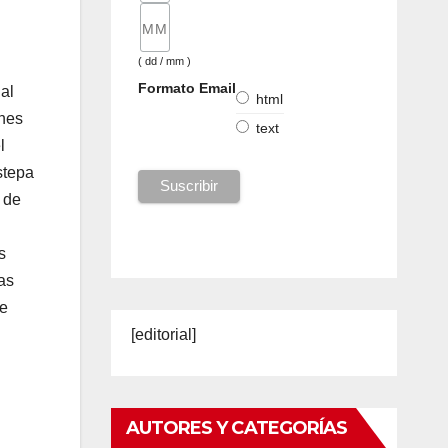
( dd / mm )
Formato Email
al
html
enes
text
l
stepa
 de
s
as
te
[editorial]
AUTORES Y CATEGORÍAS