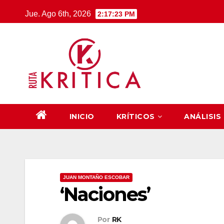
Saltar
Jue. Ago 6th, 2026
2:17:23 PM
al
contenido
INICIO
KRÍTICOS
ANÁLISIS
JUAN MONTAÑO ESCOBAR
‘Naciones’
Por
RK