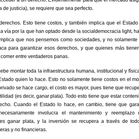
 de justicia), se requiere que sea perfecto.
 derechos. Esto tiene costos, y también implica que el Estad
la vía por la que han optado desde la socialdemocracia light, ha
. Implica que nos pensemos como sociedades, y no solament
aca
para garantizar esos derechos, y que quienes más tiene
 a comer entre verdaderos panas.
ebe montar toda la infraestructura humana, institucional y físic
Estado quien lo hace. Esto no solamente tiene costos en el mo
privado se hace cargo, el costo es mayor, pues tiene que recupe
tilidad (es decir, ganar plata). Todo esto tiene que estar conten
echo. Cuando el Estado lo hace, en cambio, tiene que gara
necesariamente involucra el mantenimiento y reemplazo 
 es ganar plata, y la inversión se recupera a través de tod
eras y no financieras.