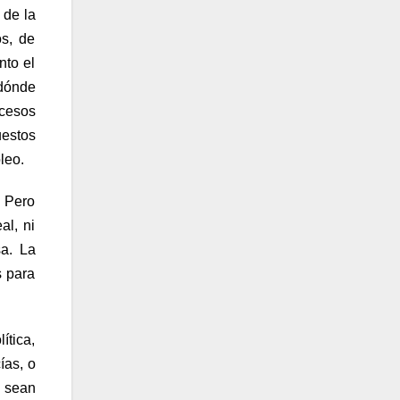
 de la
os, de
nto el
 dónde
ocesos
uestos
leo.
. Pero
al, ni
sa. La
s para
ítica,
ías, o
d sean