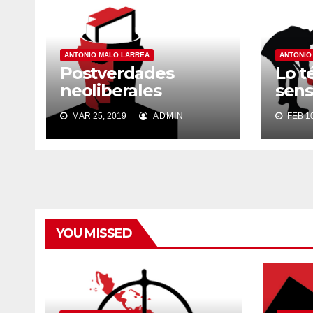
ANTONIO MALO LARREA
ANTONIO
Postverdades
Lo t
neoliberales
sens
MAR 25, 2019
ADMIN
FEB 10
YOU MISSED