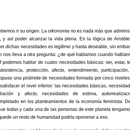
ebemos ir su origen. La
oikonomia
no es nada más que administ
 y así poder alcanzar la vida plena. En la lógica de Aristóte
acer dichas necesidades es legítimo y hasta deseable, sin embar
Esto nos lleva a otra pregunta: ¿de qué hablamos cuando habla
f
podemos hablar de cuatro necesidades básicas: ser, estar, t
istencia, protección, afecto, entendimiento, participación,
opuso una pirámide de necesidades formada por cinco niveles
satisfacer el nivel inferior: las necesidades básicas, necesida
liación y afecto, necesidades de estima, autorrealizac
ompletado en los planteamientos de la
economía feminista
. D
 que todas y cada una de las personas de este planeta tengam
e quede un resto de humanidad podría oponerse a eso.