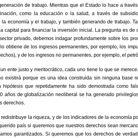
 generación de trabajo. Mientras que el Estado lo hace a través
minación, como la educación o la salud, a través de subsidi
o la economía y el trabajo, y también generando de trabajo. Ta
 capital para financiar la inversión inicial. La pregunta es de
l sector privado, debemos indagar profundamente sobre los pr
 lo obtiene de los ingresos permanentes, por ejemplo, los imp
echos), y de los ingresos no permanentes, por ejemplo, el petró
 ente justo y meritocrático, cada uno tiene lo que se merece
no existirá porque es una idea construida sin ninguna base re
a hipótesis que repetidamente ha sido demostrada como fal
40 años de globalización neoliberal se ha generado privilegio
us derechos.
edistribuye la riqueza, y de los indicadores de la economía pol
querido país si queremos que nuestros derechos sean mercanc
gamos garantizados. Si queremos que los derechos de verda