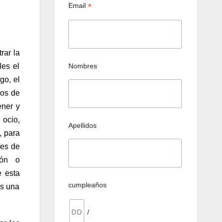
*
Email
rar la
Nombres
les el
go, el
mos de
ener y
 ocio,
Apellidos
, para
des de
ión o
e esta
cumpleaños
os una
/