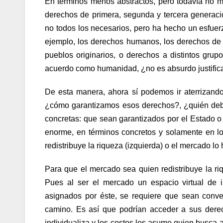
En términos menos abstractos, pero todavía no m
derechos de primera, segunda y tercera generaci
no todos los necesarios, pero ha hecho un esfu
ejemplo,
los derechos humanos
,
los derechos de 
pueblos originarios
, o derechos a distintos gru
acuerdo como humanidad, ¿no es absurdo justifica
De esta manera, ahora sí podemos ir aterrizand
¿cómo garantizamos esos derechos?, ¿quién debe
concretas: que sean garantizados por el Estado o
enorme, en términos concretos y solamente en lo 
redistribuye la riqueza (izquierda) o el mercado lo
Para que el mercado sea quien redistribuye la ri
Pues al ser el mercado un espacio virtual de 
asignados por éste, se requiere que sean conve
camino. Es así que podrían acceder a sus dere
individualiza y los costos los asume quien busca