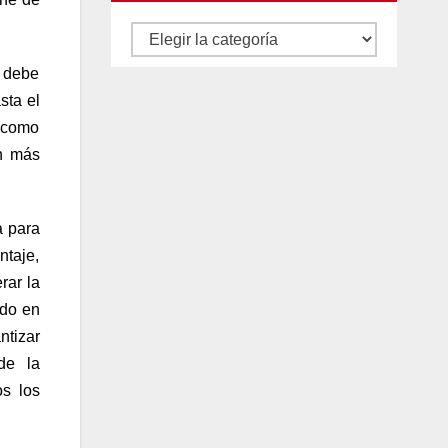
Autores
y
o debe
categorías
sta el
e como
n más
a para
ntaje,
rar la
ido en
ntizar
de la
os los