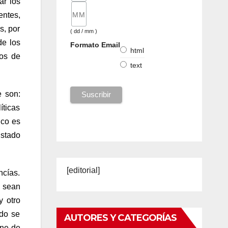
ar los
entes,
s, por
( dd / mm )
de los
Formato Email
html
nos de
text
e son:
íticas
ico es
Estado
[editorial]
ncías.
s sean
y otro
do se
AUTORES Y CATEGORÍAS
gne de