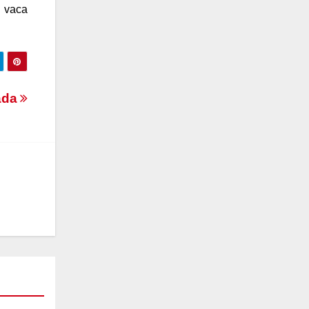
r vaca
iada