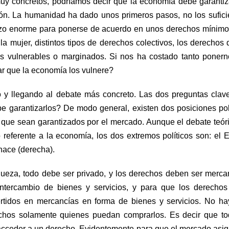
uy concretos, podríamos decir que la economía debe garantiz
ón. La humanidad ha dado unos primeros pasos, no los sufici
erzo enorme para ponerse de acuerdo en unos derechos mínimo
la mujer
, distintos tipos de derechos colectivos,
los derechos 
pos vulnerables o marginados. Si nos ha costado tanto poner
r que la economía los vulnere?
o y llegando al debate más concreto. Las dos preguntas clav
 garantizarlos? De modo general, existen dos posiciones pol
 que sean garantizados por el mercado. Aunque el debate teór
referente a la economía, los dos extremos políticos son: el 
 hace (derecha).
queza, todo debe ser privado, y los derechos deben ser merca
intercambio de bienes y servicios, y para que los derecho
rtidos en mercancías en forma de bienes y servicios. No ha
chos solamente quienes puedan comprarlos. Es decir que to
 acceder a un derecho. Evidentemente para que el mercado asi