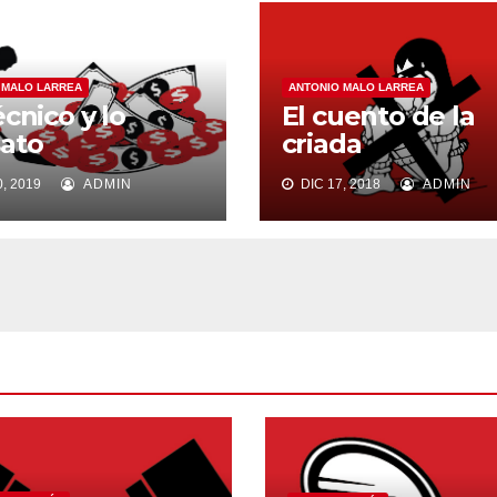
 MALO LARREA
ANTONIO MALO LARREA
écnico y lo
El cuento de la
ato
criada
, 2019
ADMIN
DIC 17, 2018
ADMIN