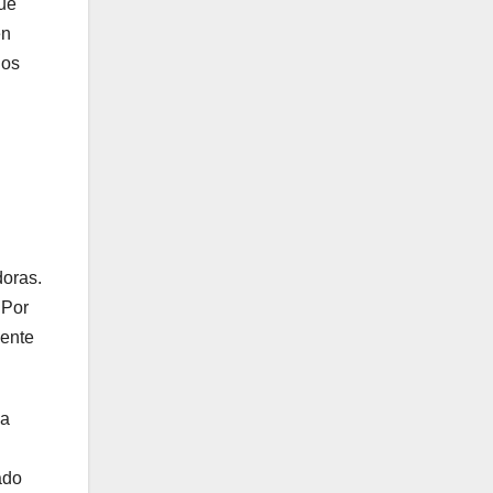
que
en
los
oras.
 Por
mente
 a
ado