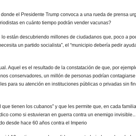
s donde el Presidente Trump convoca a una rueda de prensa ur
eriodistas en cuánto tiempo podrán vender vacunas?
to lo están descubriendo millones de ciudadanos que, poco a po
esita un partido socialista”, el “municipio debería pedir ayud
al. Aquel es el resultado de la constatación de que, por ejempl
nos conservadores, un millón de personas podrían contagiarse
s para su atención en instituciones públicas o privadas sin fi
que tienen los cubanos” y que les permite que, en cada familia
ico como si estuvieran en guerra contra un enemigo invisible
ndo desde hace 60 años contra el Imperio