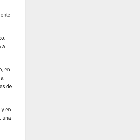
gente
co,
a a
o, en
 a
nes de
 y en
… una