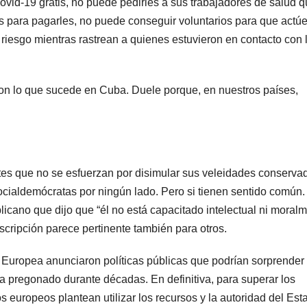
vid-19 gratis, no puede pedirles a sus trabajadores de salud 
s para pagarles, no puede conseguir voluntarios para que actú
 riesgo mientras rastrean a quienes estuvieron en contacto con 
on lo que sucede en Cuba. Duele porque, en nuestros países,
 que no se esfuerzan por disimular sus veleidades conservad
ocialdemócratas por ningún lado. Pero si tienen sentido común.
ublicano que dijo que “él no está capacitado intelectual ni moral
cripción parece pertinente también para otros.
n Europea anunciaron políticas públicas que podrían sorprender
 pregonado durante décadas. En definitiva, para superar los
 europeos plantean utilizar los recursos y la autoridad del Est