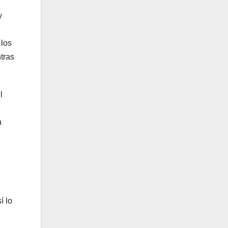
y
 los
tras
l
a
í lo