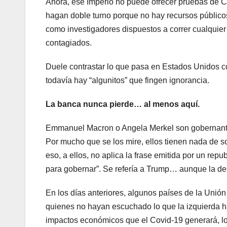
Ahora, ese Imperio no puede ofrecer pruebas de Co
hagan doble turno porque no hay recursos público
como investigadores dispuestos a correr cualquier
contagiados.
Duele contrastar lo que pasa en Estados Unidos c
todavía hay “algunitos” que fingen ignorancia.
La banca nunca pierde… al menos aquí.
Emmanuel Macron o Angela Merkel son gobernantes
Por mucho que se los mire, ellos tienen nada de s
eso, a ellos, no aplica la frase emitida por un rep
para gobernar”. Se refería a Trump… aunque la des
En los días anteriores, algunos países de la Unió
quienes no hayan escuchado lo que la izquierda ha
impactos económicos que el Covid-19 generará, los