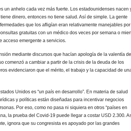
 es un anhelo cada vez más fuerte. Los estadounidenses nacen 
ene dinero, entonces no tiene salud. Así de simple. La gente
nfermedades que los afligían eran relativamente manejables por
a consultas gratuitas con un médico dos veces por semana o mien
e acceso emergente a servicios.
nsión mediante discursos que hacían apología de la valentía de
so comenzó a cambiar a partir de la crisis de la deuda de los
eros evidenciaron que el mérito, el trabajo y la capacidad de un
ados Unidos es “un país en desarrollo”. En materia de salud
jurídicas y políticas están diseñadas para incentivar negocios
ersonas. Por eso, como no pasa ni siquiera en otros “países en
na, la prueba del Covid-19 puede llegar a costar USD 2.300. As
e, ignora que su congresista es apoyado por las grandes