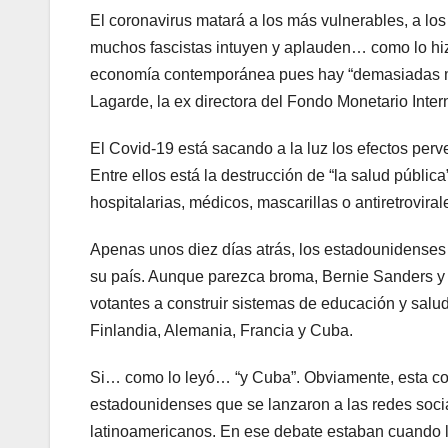
El coronavirus matará a los más vulnerables, a los 
muchos fascistas intuyen y aplauden… como lo hiz
economía contemporánea pues hay “demasiadas mom
Lagarde, la ex directora del Fondo Monetario Inter
El Covid-19 está sacando a la luz los efectos per
Entre ellos está la destrucción de “la salud públic
hospitalarias, médicos, mascarillas o antiretroviral
Apenas unos diez días atrás, los estadounidenses
su país. Aunque parezca broma, Bernie Sanders y 
votantes a construir sistemas de educación y salu
Finlandia, Alemania, Francia y Cuba.
Si… como lo leyó… “y Cuba”. Obviamente, esta co
estadounidenses que se lanzaron a las redes social
latinoamericanos. En ese debate estaban cuando l