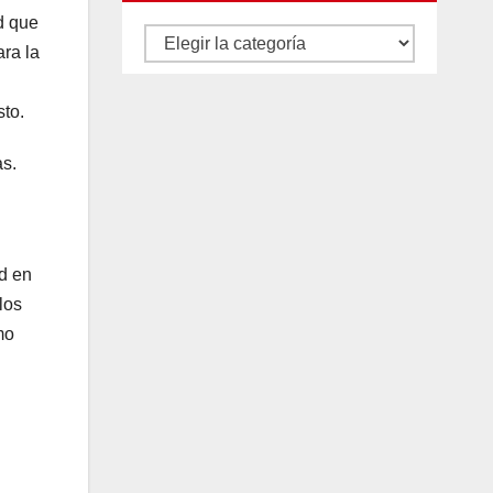
ad que
Autores
ra la
y
categorías
sto.
as.
d en
los
mo