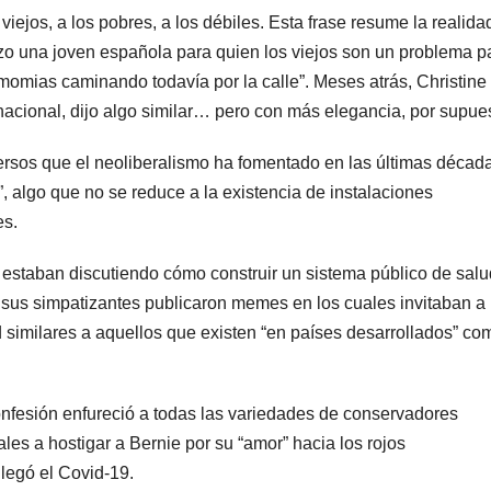
viejos, a los pobres, a los débiles. Esta frase resume la realid
o una joven española para quien los viejos son un problema pa
ias caminando todavía por la calle”. Meses atrás, Christine
nacional, dijo algo similar… pero con más elegancia, por supue
versos que el neoliberalismo ha fomentado en las últimas décad
a”, algo que no se reduce a la existencia de instalaciones
es.
 estaban discutiendo cómo construir un sistema público de salu
sus simpatizantes publicaron memes en los cuales invitaban a 
d similares a aquellos que existen “en países desarrollados” co
nfesión enfureció a todas las variedades de conservadores
es a hostigar a Bernie por su “amor” hacia los rojos
legó el Covid-19.