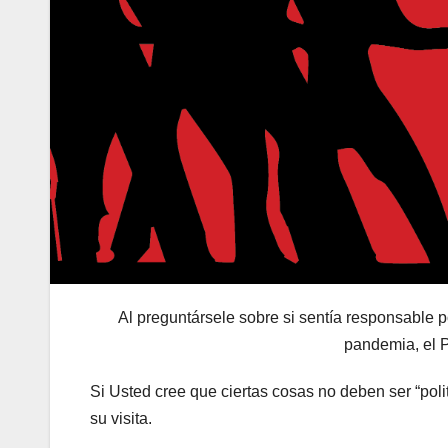
Al preguntársele sobre si sentía responsable p
pandemia, el P
Si Usted cree que ciertas cosas no deben ser “poli
su visita.