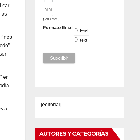
icar,
 las
( dd / mm )
Formato Email
html
 fines
text
modo”
ser
” en
podía
[editorial]
os a
AUTORES Y CATEGORÍAS