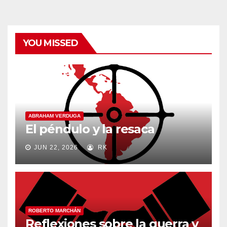
YOU MISSED
ABRAHAM VERDUGA
El péndulo y la resaca
JUN 22, 2026
RK
ROBERTO MARCHÁN
Reflexiones sobre la guerra y