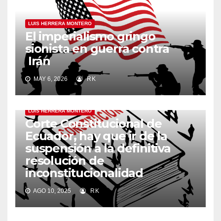
LUIS HERRERA MONTERO
El imperialismo gringo
sionista en guerra contra
Irán
MAY 6, 2026
RK
LUIS HERRERA MONTERO
Corte Constitucional de
Ecuador, hay que ir de la
suspensión a la definitiva
resolución de
inconstitucionalidad
AGO 10, 2025
RK