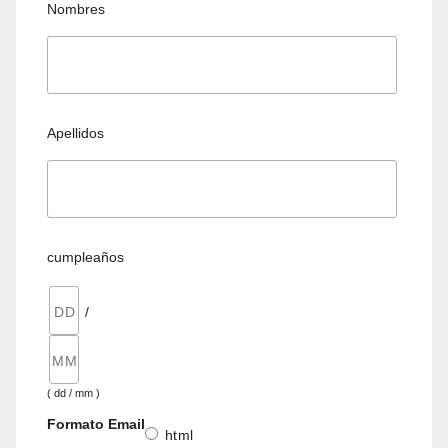
Nombres
Apellidos
cumpleaños
/
( dd / mm )
Formato Email
html