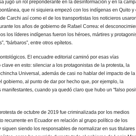
sa jugó un rol preponderante en la desinformación y en la cam
spontánea, que ni siquiera empezó con los indígenas en Quito y 
e Carchi así como el de los transportistas los noticieros usaro
 durante los años de gobierno de Rafael Correa: el desconocimie
os los líderes indígenas fueron los héroes, mártires y protagoni
”, “bárbaros”, entre otros epítetos.
ontológicos. El encuadre editorial caminó por esas vías
clave en esto: silenciar a los protagonistas de la protesta, la
chincha Universal, además de casi no hablar del impacto de la
 gobierno, al punto de dar por hecho que, por ejemplo, la
s manifestantes, cuando ya quedó claro que hubo un “falso posit
rotesta de octubre de 2019 fue criminalizada por los medios
 recurrente en Ecuador en relación al grupo político de los
 siguen siendo los responsables de normalizar en sus titulares