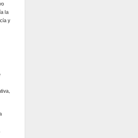
vo
a la
cía y
e
tiva,
a
a