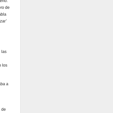
reno:
ero de
abla
zar’
 las
n los
aba a
s de