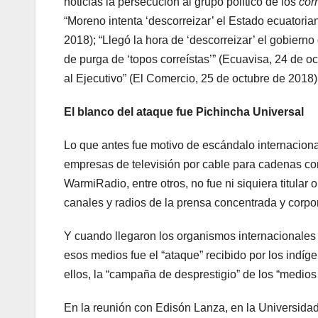
noticias la persecución al grupo político de los
cor
“Moreno intenta ‘descorreizar’ el Estado ecuatori
2018); “Llegó la hora de ‘descorreizar’ el gobier
de purga de ‘topos correístas’” (Ecuavisa, 24 de o
al Ejecutivo” (El Comercio, 25 de octubre de 2018)
El blanco del ataque fue Pichincha Universal
Lo que antes fue motivo de escándalo internacional
empresas de televisión por cable para cadenas c
WarmiRadio, entre otros, no fue ni siquiera titular
canales y radios de la prensa concentrada y corpor
Y cuando llegaron los organismos internacionales 
esos medios fue el “ataque” recibido por los indí
ellos, la “campaña de desprestigio” de los “medios 
En la reunión con Edisón Lanza, en la Universidad 