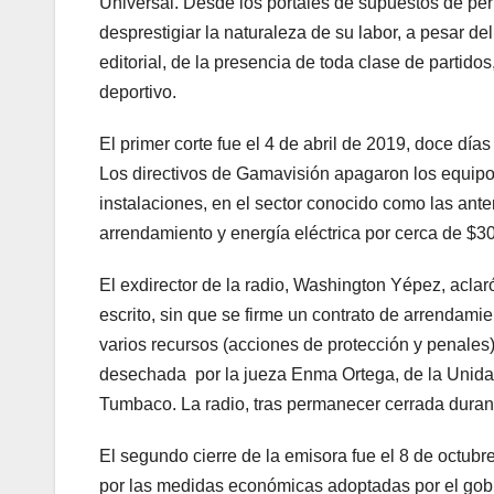
Universal. Desde los portales de supuestos de pe
desprestigiar la naturaleza de su labor, a pesar de
editorial, de la presencia de toda clase de partido
deportivo.
El primer corte fue el 4 de abril de 2019, doce dí
Los directivos de Gamavisión apagaron los equipos
instalaciones, en el sector conocido como las ant
arrendamiento y energía eléctrica por cerca de $3
El exdirector de la radio, Washington Yépez, aclaró
escrito, sin que se firme un contrato de arrendami
varios recursos (acciones de protección y penales)
desechada por la jueza Enma Ortega, de la Unidad 
Tumbaco. La radio, tras permanecer cerrada durant
El segundo cierre de la emisora fue el 8 de octubr
por las medidas económicas adoptadas por el gobie