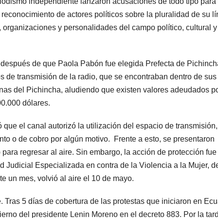
riodismo independiente lanzaron acusaciones de todo tipo para
l reconocimiento de actores políticos sobre la pluralidad de su l
s, organizaciones y personalidades del campo político, cultural y
as después de que Paola Pabón fue elegida Prefecta de Pichinch
 de transmisión de la radio, que se encontraban dentro de sus
enas del Pichincha, aludiendo que existen valores adeudados p
00.000 dólares.
 que el canal autorizó la utilización del espacio de transmisión,
ento o de cobro por algún motivo. Frente a esto, se presentaron
 para regresar al aire. Sin embargo, la acción de protección fue
Judicial Especializada en contra de la Violencia a la Mujer, d
e un mes, volvió al aire el 10 de mayo.
e. Tras 5 días de cobertura de las protestas que iniciaron en Ec
rno del presidente Lenin Moreno en el decreto 883. Por la tar