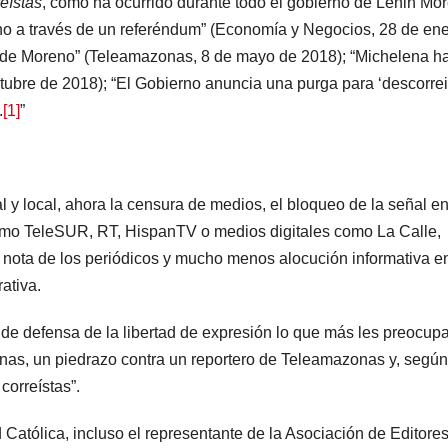
reístas
, como ha ocurrido durante todo el gobierno de Lenin Mo
ano a través de un referéndum” (Economía y Negocios, 28 de en
no de Moreno” (Teleamazonas, 8 de mayo de 2018); “Michelena h
ctubre de 2018); “El Gobierno anuncia una purga para ‘descorrei
.
[1]
”
 y local, ahora la censura de medios, el bloqueo de la señal en
omo TeleSUR, RT, HispanTV o medios digitales como La Calle,
 o nota de los periódicos y mucho menos alocución informativa e
ativa.
de defensa de la libertad de expresión lo que más les preocup
genas, un piedrazo contra un reportero de Teleamazonas y, según
correístas”.
Católica, incluso el representante de la Asociación de Editore