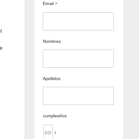
*
Email
l
Nombres
de
Apellidos
cumpleaños
/