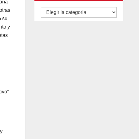
paña
otras
Autores
n su
y
nto y
categorías
stas
ivo”
 y