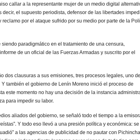
o callar a la representante mujer de un medio digital alternati
decir, el supuesto periodista, defensor de las libertades impedí
 reclamo por el ataque sufrido por su medio por parte de la Poli
e siendo paradigmático en el tratamiento de una censura,
 informe de un oficial de las Fuerzas Armadas y suscrito por el
o dos clausuras a sus emisiones, tres procesos legales, uno d
ico. Y también el gobierno de Lenín Moreno inició el proceso de
sta este momento no hay una decisión de la instancia administra
a para impedir su labor.
dios aliados del gobierno, se señaló todo el tiempo a la emisor
ístas”. Y todo eso llevó a una presión política y económica: se
ersuadió” a las agencias de publicidad de no pautar con Pichinch