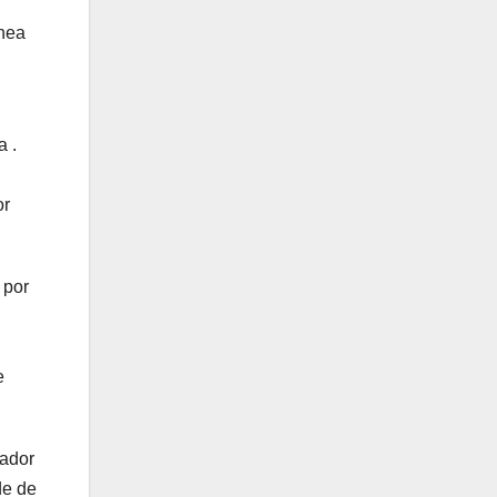
ínea
a .
or
 por
e
uador
de de