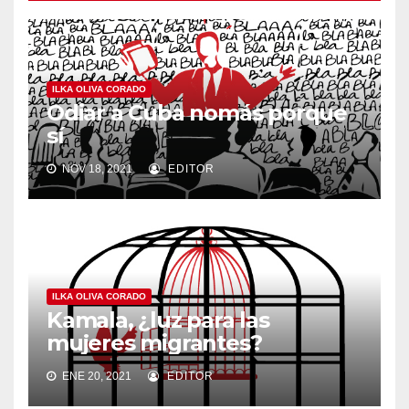
ILKA OLIVA CORADO
Odiar a Cuba nomás porque
sí
NOV 18, 2021
EDITOR
ILKA OLIVA CORADO
Kamala, ¿luz para las
mujeres migrantes?
ENE 20, 2021
EDITOR