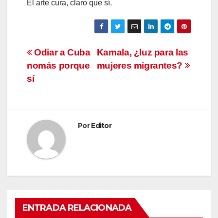
El arte cura, claro que sí.
Navegación
Odiar a Cuba
Kamala, ¿luz para las
nomás porque
mujeres migrantes?
de
sí
entradas
Por
Editor
ENTRADA RELACIONADA