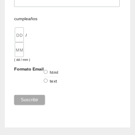
cumpleaños
/
( dd / mm )
Formato Email
html
text