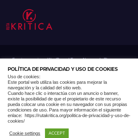
Funciona gracias a WordPress
|
Tema: Newsup de
Themeansar
POLÍTICA DE PRIVACIDAD Y USO DE COOKIES
Uso de cookies:
Mantenido por: Proyelink
Este portal web utiliza las cookies para mejorar la
navegación y la calidad del sitio web.
Cuando hace clic o interactúa con un anuncio o banner,
Home
Análisis
Carrito RK
Contactos
Documental
Gracias !
existe la posibilidad de que el propietario de este recurso
pueda colocar una cookie en su navegador con sus propias
condiciones de uso. Para mayor información el siguiente
Multimedia
Página de ejemplo
Pagina Principal
Pago
enlace: https://rutakritica.org/politica-de-privacidad-y-uso-de-
cookies/
POLÍTICA DE PRIVACIDAD Y USO DE COOKIES
Cookie settings
ACCEPT