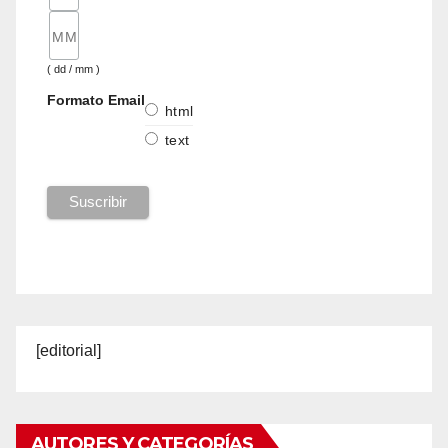
( dd / mm )
Formato Email
html
text
[editorial]
AUTORES Y CATEGORÍAS