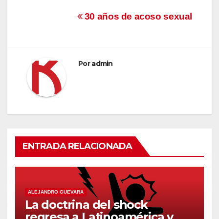
Navegación
30 años de acoso sexual
de
entradas
Por
admin
ENTRADA RELACIONADA
ALEJANDRO GUEVARA
La doctrina del shock
regresa a Latinoamérica y