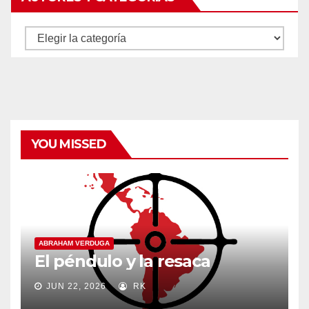
Autores
y
categorías
YOU MISSED
ABRAHAM VERDUGA
El péndulo y la resaca
JUN 22, 2026
RK