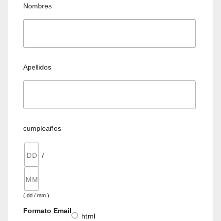
Nombres
Apellidos
cumpleaños
/
( dd / mm )
Formato Email
html