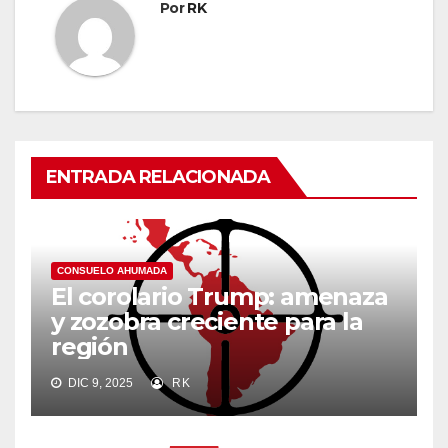
Por
RK
ENTRADA RELACIONADA
CONSUELO AHUMADA
El corolario Trump: amenaza
y zozobra creciente para la
región
DIC 9, 2025
RK