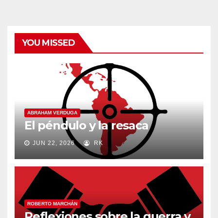
YOU MISSED
ABRAHAM VERDUGA
El péndulo y la resaca
JUN 22, 2026
RK
ROBERTO MARCHÁN
Reflexiones sobre la guerra y