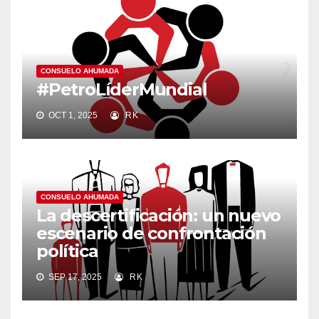
CONSUELO AHUMADA
#PetroLíderMundial
OCT 1, 2025
RK
CONSUELO AHUMADA
La descertificación: un nuevo
escenario de confrontación
política
SEP 17, 2025
RK