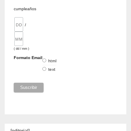
cumpleaños
/
( dd / mm )
Formato Email
html
text
[editorial]