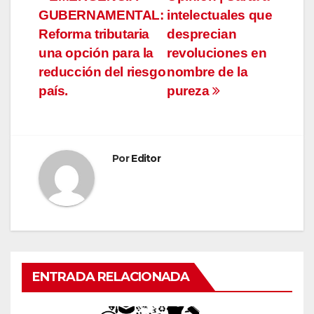
GUBERNAMENTAL:
intelectuales que
de
Reforma tributaria
desprecian
entradas
una opción para la
revoluciones en
reducción del riesgo
nombre de la
país.
pureza
Por
Editor
ENTRADA RELACIONADA