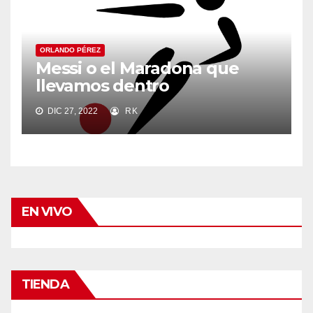
ORLANDO PÉREZ
Messi o el Maradona que
llevamos dentro
DIC 27, 2022
RK
EN VIVO
TIENDA