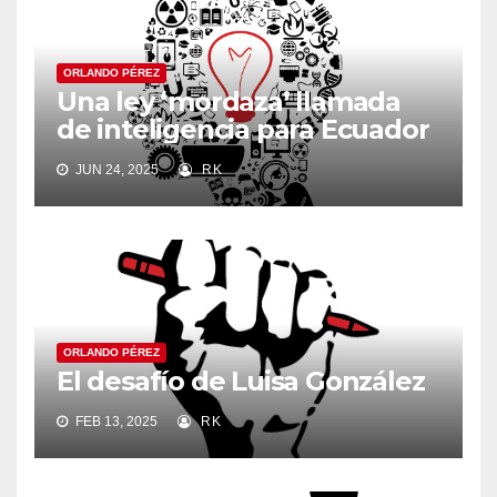
ORLANDO PÉREZ
Una ley ‘mordaza’ llamada
de inteligencia para Ecuador
JUN 24, 2025
RK
ORLANDO PÉREZ
El desafío de Luisa González
FEB 13, 2025
RK