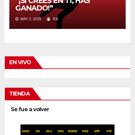
“¡SI CREES EN TI, HAS
GANADO!”
MAY 2, 2026
RK
EN VIVO
TIENDA
Se fue a volver