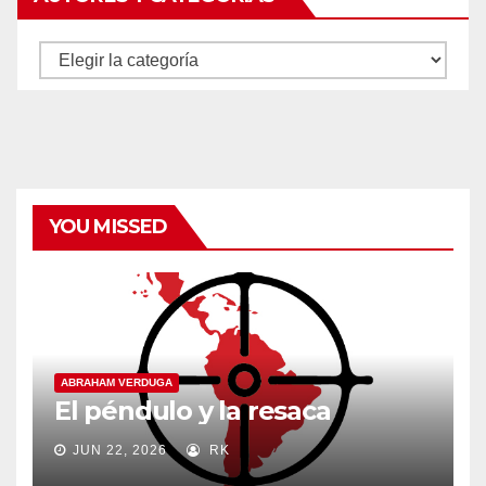
Autores
y
categorías
YOU MISSED
ABRAHAM VERDUGA
El péndulo y la resaca
JUN 22, 2026
RK