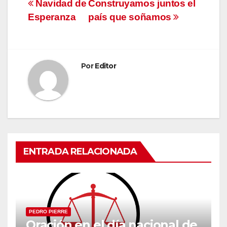
Navegación
Navidad de
Construyamos juntos el
Esperanza
país que soñamos
de
entradas
Por
Editor
ENTRADA RELACIONADA
PEDRO PIERRE
Oración en el día nacional de