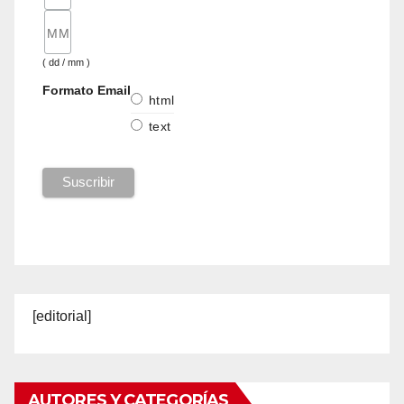
( dd / mm )
Formato Email
html
text
[editorial]
AUTORES Y CATEGORÍAS