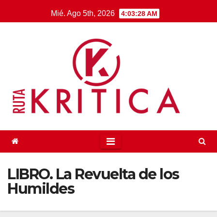
Saltar
Mié. Ago 5th, 2026
4:03:28 AM
al
contenido
LIBRO. La Revuelta de los
Humildes