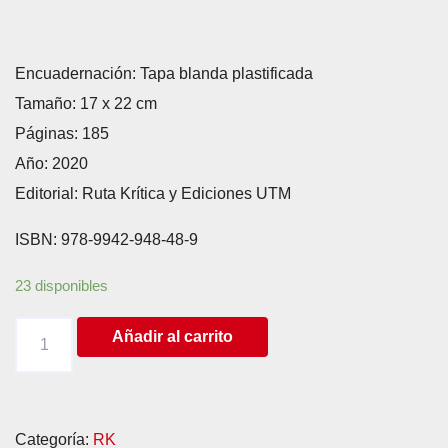
Encuadernación: Tapa blanda plastificada
Tamaño: 17 x 22 cm
Páginas: 185
Año: 2020
Editorial: Ruta Krítica y Ediciones UTM
ISBN: 978-9942-948-48-9
23 disponibles
LIBRO.
Añadir al carrito
La
Revuelta
de
Categoría:
RK