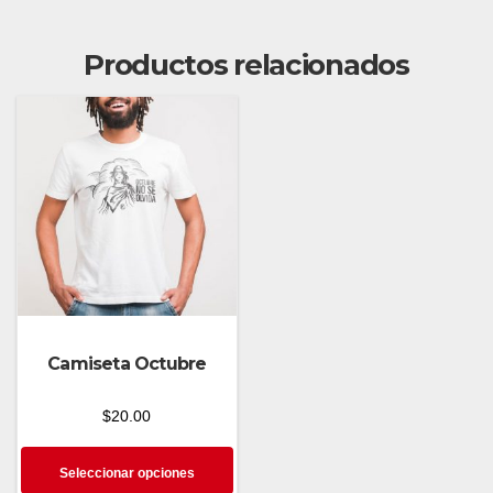
los
Humildes
Productos relacionados
cantidad
Camiseta Octubre
$
20.00
Seleccionar opciones