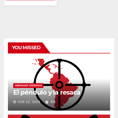
YOU MISSED
ABRAHAM VERDUGA
El péndulo y la resaca
JUN 22, 2026
RK