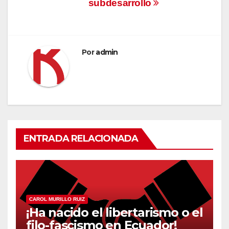
subdesarrollo
entradas
Por
admin
ENTRADA RELACIONADA
CAROL MURILLO RUIZ
¡Ha nacido el libertarismo o el
filo-fascismo en Ecuador!