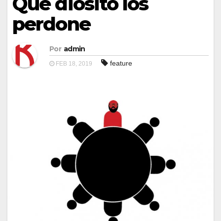
Que diosito los
perdone
Por
admin
feature
FEB 18, 2019