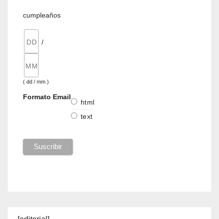
cumpleaños
/
( dd / mm )
Formato Email
html
text