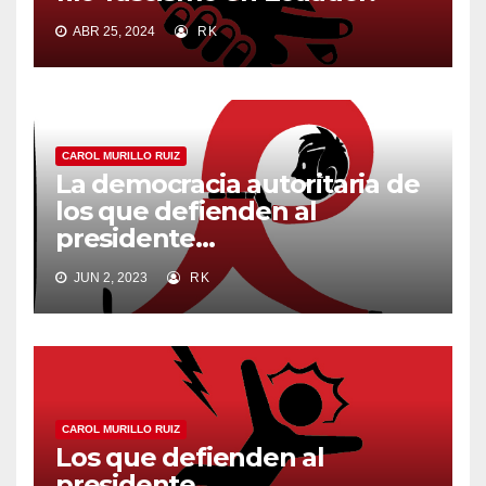
ABR 25, 2024
RK
CAROL MURILLO RUIZ
La democracia autoritaria de
los que defienden al
presidente…
JUN 2, 2023
RK
CAROL MURILLO RUIZ
Los que defienden al
presidente…