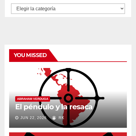
Autores
y
categorías
YOU MISSED
ABRAHAM VERDUGA
El péndulo y la resaca
JUN 22, 2026
RK