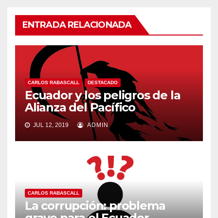
ENTRADA RELACIONADA
CARLOS RABASCALL
DESTACADO
Ecuador y los peligros de la
Alianza del Pacífico
JUL 12, 2019
ADMIN
CARLOS RABASCALL
La corrupción: problema
grave para el Ecuador.