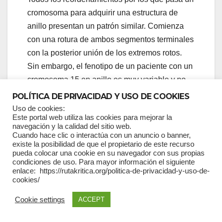
cromosoma para adquirir una estructura de
anillo presentan un patrón similar. Comienza
con una rotura de ambos segmentos terminales
con la posterior unión de los extremos rotos.
Sin embargo, el fenotipo de un paciente con un
cromosoma 15 en anillo es muy variable y no
hay mucha información disponible sobre la
POLÍTICA DE PRIVACIDAD Y USO DE COOKIES
pérdida de material genético en estos casos.
Uso de cookies:
Este portal web utiliza las cookies para mejorar la
Aunque se ha informado desde 1966 casos
navegación y la calidad del sitio web.
similares al presente, solamente un par de ellos
Cuando hace clic o interactúa con un anuncio o banner,
existe la posibilidad de que el propietario de este recurso
hacen referencia a la cantidad de pérdida del
pueda colocar una cookie en su navegador con sus propias
6, 7, 8
material genético
. Este caso clínico es un
condiciones de uso. Para mayor información el siguiente
enlace: https://rutakritica.org/politica-de-privacidad-y-uso-de-
nuevo aporte a la comprensión científica de los
cookies/
anillos cromosómicos y es el segundo reporte
Cookie settings
ACCEPT
de un paciente ecuatoriano con un cromosoma
15 en anillo, aplicando herramientas