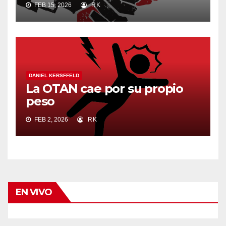
FEB 15, 2026
RK
DANIEL KERSFFELD
La OTAN cae por su propio
peso
FEB 2, 2026
RK
EN VIVO