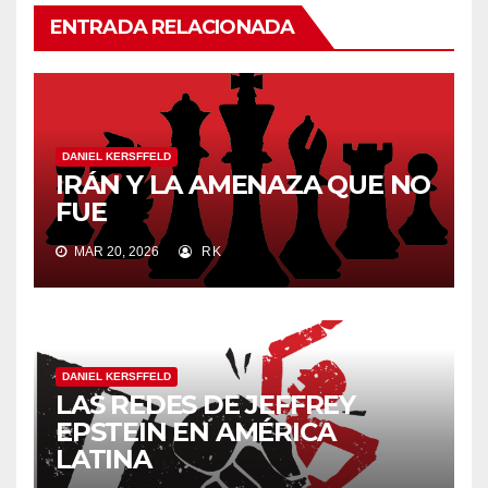
ENTRADA RELACIONADA
DANIEL KERSFFELD
IRÁN Y LA AMENAZA QUE NO
FUE
MAR 20, 2026
RK
DANIEL KERSFFELD
LAS REDES DE JEFFREY
EPSTEIN EN AMÉRICA
LATINA