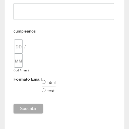
cumpleaños
/
( dd / mm )
Formato Email
html
text