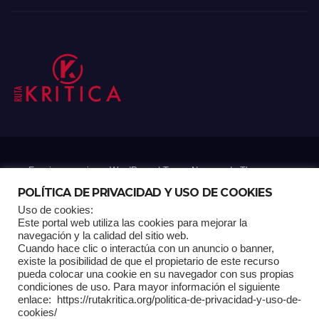
Funciona gracias a WordPress
|
Tema: Newsup de
Themeansar
POLÍTICA DE PRIVACIDAD Y USO DE COOKIES
Uso de cookies:
Mantenido por: Proyelink
Este portal web utiliza las cookies para mejorar la
navegación y la calidad del sitio web.
Cuando hace clic o interactúa con un anuncio o banner,
Home
Análisis
Carrito RK
Contactos
Documental
Gracias !
existe la posibilidad de que el propietario de este recurso
pueda colocar una cookie en su navegador con sus propias
condiciones de uso. Para mayor información el siguiente
Multimedia
Página de ejemplo
Pagina Principal
Pago
enlace: https://rutakritica.org/politica-de-privacidad-y-uso-de-
cookies/