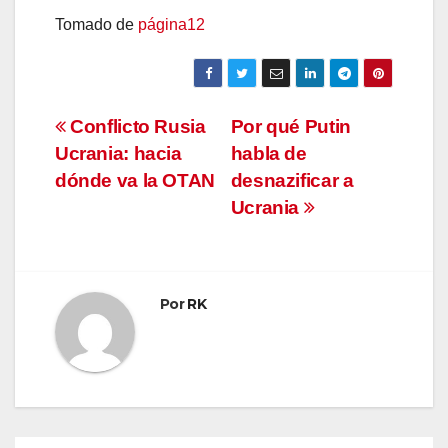
Tomado de
página12
Navegación
Conflicto Rusia
Por qué Putin
Ucrania: hacia
habla de
de
dónde va la OTAN
desnazificar a
entradas
Ucrania
Por
RK