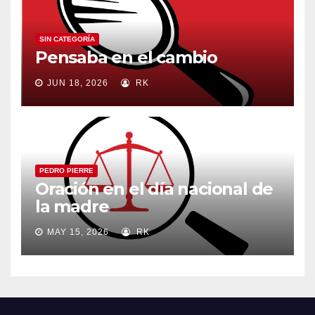
SIN CATEGORÍA
Pensaba en el cambio
JUN 18, 2026
RK
PEDRO PIERRE
Oración en el día nacional de
la madre
MAY 15, 2026
RK