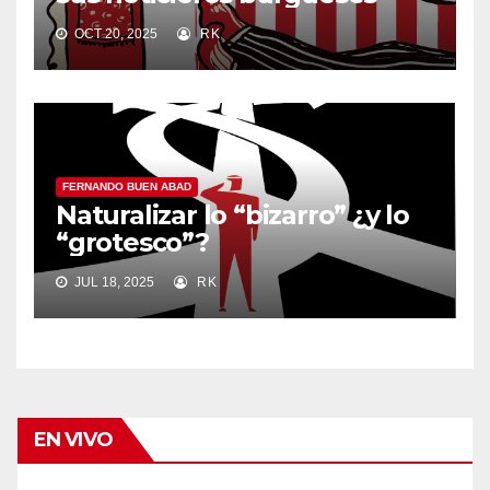
OCT 20, 2025
RK
FERNANDO BUEN ABAD
Naturalizar lo “bizarro” ¿y lo
“grotesco”?
JUL 18, 2025
RK
EN VIVO