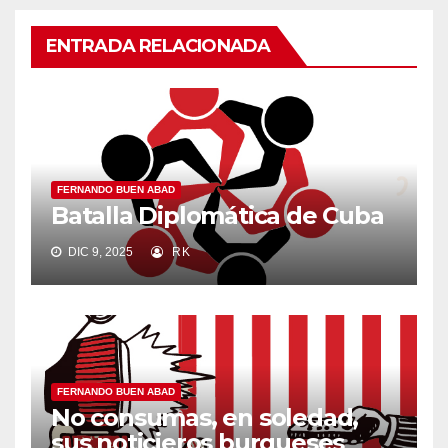
ENTRADA RELACIONADA
FERNANDO BUEN ABAD
Batalla Diplomática de Cuba
DIC 9, 2025
RK
FERNANDO BUEN ABAD
No consumas, en soledad,
sus noticieros burgueses