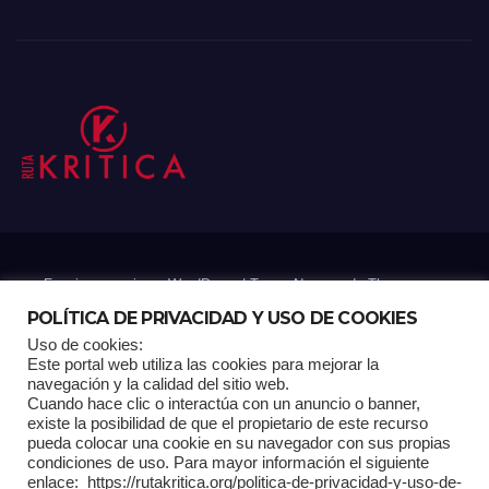
Funciona gracias a WordPress
|
Tema: Newsup de
Themeansar
POLÍTICA DE PRIVACIDAD Y USO DE COOKIES
Uso de cookies:
Mantenido por: Proyelink
Este portal web utiliza las cookies para mejorar la
navegación y la calidad del sitio web.
Cuando hace clic o interactúa con un anuncio o banner,
Home
Análisis
Carrito RK
Contactos
Documental
Gracias !
existe la posibilidad de que el propietario de este recurso
pueda colocar una cookie en su navegador con sus propias
condiciones de uso. Para mayor información el siguiente
Multimedia
Página de ejemplo
Pagina Principal
Pago
enlace: https://rutakritica.org/politica-de-privacidad-y-uso-de-