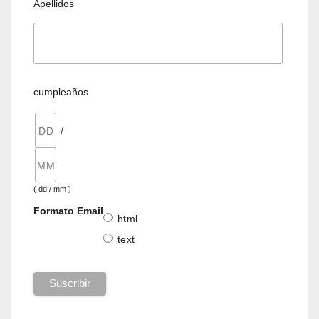
Apellidos
cumpleaños
/
( dd / mm )
Formato Email
html
text