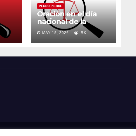
PEDRO PIERRE
Oración en el día
nacional de la
madre
MAY 15, 2026
RK