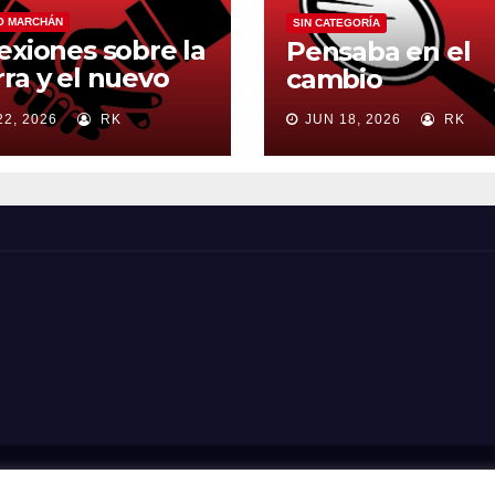
O MARCHÁN
SIN CATEGORÍA
exiones sobre la
Pensaba en el
ra y el nuevo
cambio
en mundial
22, 2026
RK
JUN 18, 2026
RK