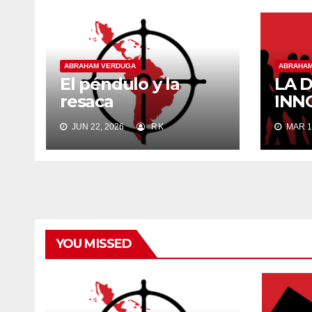
ABRAHAM VERDUGA
ABRAHAM
El péndulo y la
LA 
resaca
INN
JUN 22, 2026
RK
MAR 1
YOU MISSED