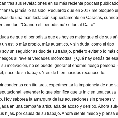
cán tras sus revelaciones en su más reciente podcast publicad
nfianza, jamás lo ha sido. Recuerdo que en 2017 me bloqueó e
s falsas de una manifestación supuestamente en Caracas, cuand
ntario fue: “Cuando el ‘periodismo’ se fue al Cairo”.
da de que el periodista que es hoy es mejor que el de sus añ
n estilo más propio, más auténtico, y sin duda, como el tipo
 soy un seguidor asiduo de su trabajo, prefiero evitarlo lo más 
riesgos al revelar verdades incómodas. ¿Qué hay detrás de es
a su motivación, no se puede ignorar el enorme riesgo personal
él; nace de su trabajo. Y es de bien nacidos reconocerlo.
bir condenas con titulares, experimentar la impotencia de que se
eputacional, entender lo que significa que te inicien una causa
web. Hoy saborea la amargura de las acusaciones sin pruebas y
ajada en una campaña articulada de acoso y derribo. Ahora sufr
sus hijas, por causa de su trabajo. Ahora siente miedo y piensa e