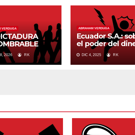
ABRAHAM VERDUGA
 VERDUGA
Ecuador S.A.: so
DICTADURA
el poder del din
OMBRABLE
y la fragilidad de
8, 2026
RK
DIC 4, 2025
RK
principios.