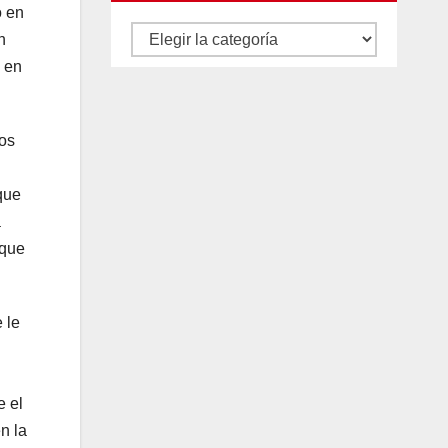
o en
Autores
n
y
o en
categorías
os
que
a
 que
 le
e el
n la