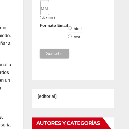
( dd / mm )
Formato Email
imo
html
miedo.
text
añar a
onal a
ardos
en un
a
[editorial]
e,
AUTORES Y CATEGORÍAS
 sería