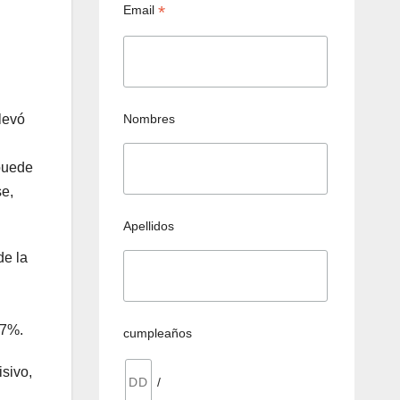
*
Email
Nombres
levó
puede
se,
Apellidos
de la
37%.
cumpleaños
isivo,
/