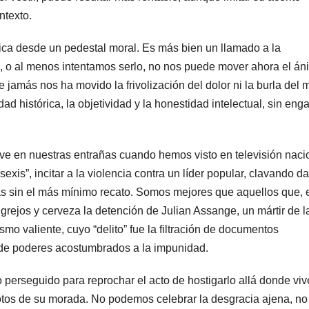
ntexto.
ica desde un pedestal moral. Es más bien un llamado a la
, o al menos intentamos serlo, no nos puede mover ahora el án
más nos ha movido la frivolización del dolor ni la burla del 
d histórica, la objetividad y la honestidad intelectual, sin eng
ve en nuestras entrañas cuando hemos visto en televisión naci
sexis”, incitar a la violencia contra un líder popular, clavando d
tas sin el más mínimo recato. Somos mejores que aquellos que, 
rejos y cerveza la detención de Julian Assange, un mártir de l
mo valiente, cuyo “delito” fue la filtración de documentos
 de poderes acostumbrados a la impunidad.
o perseguido para reprochar el acto de hostigarlo allá donde viv
fotos de su morada. No podemos celebrar la desgracia ajena, no