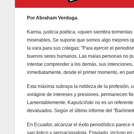
Por Abraham Verduga.
Karma, justicia poética, «quien siembra torment
miserables. Se supone que somos algo mejores que
la vara para sus colegas: “Para ejercer el period
buenos seres humanos. Las malas personas no pue
intentar comprender a los demás, sus intenciones, s
inmediatamente, desde el primer momento, en part
Esta máxima subraya la nobleza de la profesión, 
vorágine de intereses y presiones, permanecen fiel
Lamentablemente, Kapuściński no es un referente 
devaluados. Según el último informe del “Barómetr
En Ecuador, alcanzar el éxito periodístico parece m
sarcástico y sensacionalista. Emularlo, incluso en 