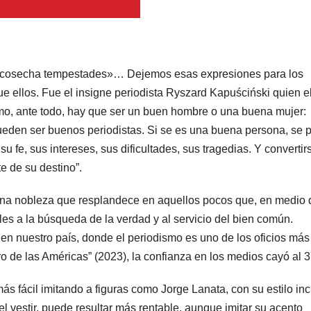
as cosecha tempestades»… Dejemos esas expresiones para los
 ellos. Fue el insigne periodista Ryszard Kapuściński quien e
ismo, ante todo, hay que ser un buen hombre o una buena mujer:
den ser buenos periodistas. Si se es una buena persona, se 
u fe, sus intereses, sus dificultades, sus tragedias. Y convertir
e de su destino”.
una nobleza que resplandece en aquellos pocos que, en medio 
es a la búsqueda de la verdad y al servicio del bien común.
en nuestro país, donde el periodismo es uno de los oficios más
o de las Américas” (2023), la confianza en los medios cayó al 
ás fácil imitando a figuras como Jorge Lanata, con su estilo inc
el vestir, puede resultar más rentable, aunque imitar su acento