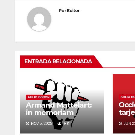
entradas
Por
Editor
ENTRADA RELACIONADA
ATILIO B
ATILIO BORON
Occi
Armand Mattelart:
tarj
in memoriam
Hab
NOV 5, 2025
RK
JUN 21