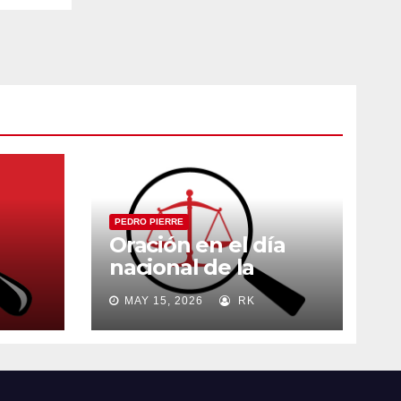
PEDRO PIERRE
Oración en el día
nacional de la
madre
MAY 15, 2026
RK