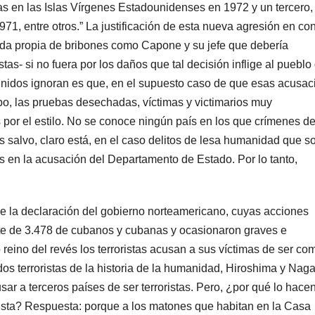
as en las Islas Vírgenes Estadounidenses en 1972 y un tercero,
1, entre otros.” La justificación de esta nueva agresión en con
nada propia de bribones como Capone y su jefe que debería
as- si no fuera por los daños que tal decisión inflige al pueblo 
 Unidos ignoran es que, en el supuesto caso de que esas acusa
mpo, las pruebas desechadas, víctimas y victimarios muy
or el estilo. No se conoce ningún país en los que crímenes de
s salvo, claro está, en el caso delitos de lesa humanidad que s
s en la acusación del Departamento de Estado. Por lo tanto,
 de la declaración del gobierno norteamericano, cuyas acciones
rte de 3.478 de cubanos y cubanas y ocasionaron graves e
o reino del revés los terroristas acusan a sus víctimas de ser co
dos terroristas de la historia de la humanidad, Hiroshima y Naga
sar a terceros países de ser terroristas. Pero, ¿por qué lo hacen
lista? Respuesta: porque a los matones que habitan en la Casa