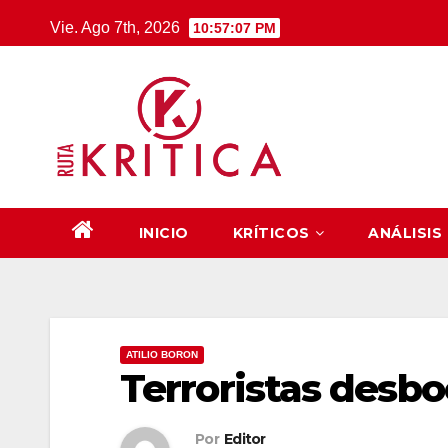
Saltar
Vie. Ago 7th, 2026
10:57:08 PM
al
contenido
INICIO
KRÍTICOS
ANÁLISIS
ATILIO BORON
Terroristas desb
Por
Editor