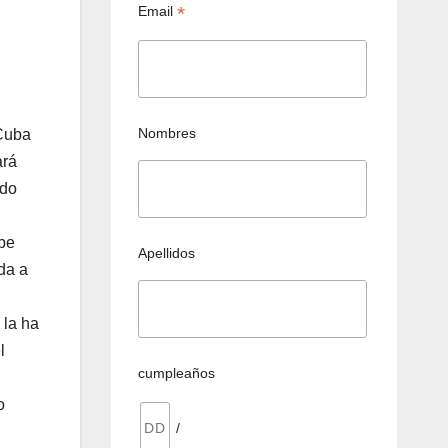
*
Email
Nombres
 Cuba
ará
ado
ebe
Apellidos
da a
 la ha
l
cumpleaños
o
/