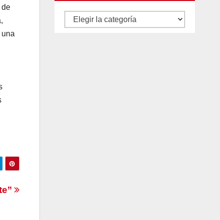
 de
Autores
,
y
e una
categorías
s
s
nte”