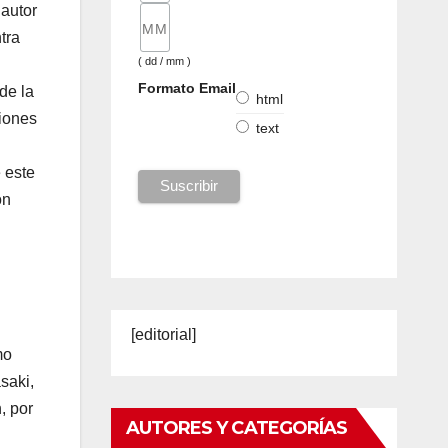
 autor
tra
( dd / mm )
Formato Email
de la
html
ciones
text
 este
on
[editorial]
mo
saki,
, por
AUTORES Y CATEGORÍAS