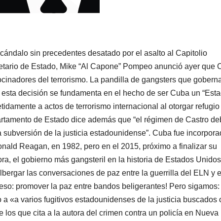
cándalo sin precedentes desatado por el asalto al Capitolio
retario de Estado, Mike “Al Capone” Pompeo anunció ayer que
rocinadores del terrorismo. La pandilla de gangsters que gobern
 esta decisión se fundamenta en el hecho de ser Cuba un “Est
tidamente a actos de terrorismo internacional al otorgar refugio
Departamento de Estado dice además que “el régimen de Castro d
la subversión de la justicia estadounidense”. Cuba fue incorpora
onald Reagan, en 1982, pero en el 2015, próximo a finalizar su
ra, el gobierno más gangsteril en la historia de Estados Unidos
albergar las conversaciones de paz entre la guerrilla del ELN y e
so: promover la paz entre bandos beligerantes! Pero sigamos:
a «a varios fugitivos estadounidenses de la justicia buscados 
e los que cita a la autora del crimen contra un policía en Nueva